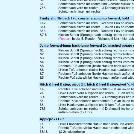
5&
Schritt nach vorn mit rechts und Gewicht zurück au
6&
Schritt nach hinten mit rechts und Gewicht zurück a
7&8
Schritt nach vorn mit rechts - ½ Drehung links her
Schritt nach hinten mit rechts
Funky shuffle back l + r, coaster step-jump forward, hold
1&2
Schritt nach hinten mit links - Rechten Fuß an linke
3&4
Schritt nach hinten mit rechts - Linken Fuß an rech
5&6
Schritt nach hinten mit links - Rechten Fuß an linke
&7-8
Kleinen Schritt (Sprung) nach schräg rechts vorn mit
(
Restart:
In der 5. Runde - Richtung 9 Uhr - hier a
Jump forward-jump back-jump forward 2x, mashed potato 
&1
Kleinen Schritt (Sprung) nach schräg rechts vorn mit
&2
Kleinen Schritt (Sprung) nach schräg rechts hinten mi
&3
Kleinen Schritt (Sprung) nach schräg rechts vorn mit
&4
Kleinen Schritt (Sprung) nach schräg rechts vorn mit
&5
Rechten Fuß anheben (beide Hacken nach außen dre
&6
Linken Fuß anheben (beide Hacken nach außen drehe
&7
Rechten Fuß anheben (beide Hacken nach außen dre
&8
Rechte Fußspitze/linke Hacke nach außen und wie
Hitch & heel & step, pivot ½ l, hitch & heel & step-pivot ¼ l-
1&
Rechtes Knie anheben und rechten Fuß an linken h
2&
Linke Hacke vorn auftippen und linken Fuß an rech
3-4
Schritt nach vorn mit rechts - ½ Drehung links heru
5&
Rechtes Knie anheben und rechten Fuß an linken h
6&
Linke Hacke vorn auftippen und linken Fuß an rech
7&8
Schritt nach vorn mit rechts - ¼ Drehung links her
außen drehen (12 Uhr)
Applejacks l + r
1&
Linke Fußspitze/rechte Hacke nach links und wiede
2&
Rechte Fußspitze/linke Hacke nach rechts und wie
3&4&
1& 2x wiederholen