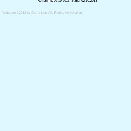
Aufnahme: 02.10.2013; Stand: 02.10.2013
Webpage ©2012 by
Get In Line
. Alle Rechte vorbehalten.