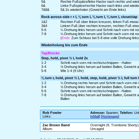
5&
Rechte Fußspitze/linke Hacke nach rechts und wie
6&
Linke Fußspitze/rechte Hacke nach links und wiede
7&8&
5& 2x wiederholen (Gewicht am Ende links)
Rock across-side r + l, ¼ turn l, ¼ turn l, ¼ turn l, close/clap
1&2
Rechten Fuß über linken kreuzen, linken Fuß etwas 
3&4
Linken Fuß über rechten kreuzen, rechten Fuß etwas
5-6
¼ Drehung links herum und Schritt nach vorn mit rec
7-8
¼ Drehung links herum und Schritt nach vorn mit re
(
Ende:
Zum Schluss bei 5-8 eine volle Drehung link
Wiederholung bis zum Ende
Tag/Brücke
Step, hold, pivot ½ l, hold 2x
1-2
Schritt nach vorn mit rechts/schnippen - Halten
3-4
½ Drehung links herum auf beiden Ballen, Gewicht a
5-8
Wie 1-4 (9 Uhr)
¼ turn r, hold, pivot ½ l, hold, step, hold, pivot ½ l, full turn l
1-2
¼ Drehung rechts herum und Schritt nach vorn mit r
3-4
½ Drehung links herum auf beiden Ballen, Gewicht a
5-6
Schritt nach vorn mit rechts/schnippen - Halten
7-8
½ Drehung links herum auf beiden Ballen, Gewicht a
Ballen
Rob Fowler
Adresse:
Spanien;
Telefon:
Unb
Links:
[
eMail
] [
Homepage
]
Zac Brown Band
Overnight (ft. Trombone Shorty)
Album:
Uncaged