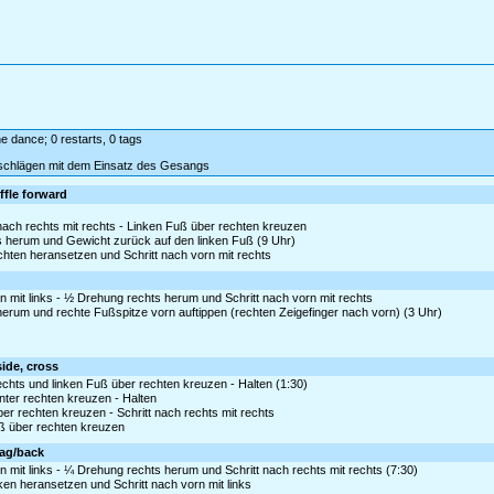
ine dance; 0 restarts, 0 tags
tschlägen mit dem Einsatz des Gesangs
ffle forward
nach rechts mit rechts - Linken Fuß über rechten kreuzen
ks herum und Gewicht zurück auf den linken Fuß (9 Uhr)
echten heransetzen und Schritt nach vorn mit rechts
 mit links - ½ Drehung rechts herum und Schritt nach vorn mit rechts
 herum und rechte Fußspitze vorn auftippen (rechten Zeigefinger nach vorn) (3 Uhr)
side, cross
echts und linken Fuß über rechten kreuzen - Halten (1:30)
inter rechten kreuzen - Halten
ber rechten kreuzen - Schritt nach rechts mit rechts
uß über rechten kreuzen
rag/back
 mit links - ¼ Drehung rechts herum und Schritt nach rechts mit rechts (7:30)
nken heransetzen und Schritt nach vorn mit links