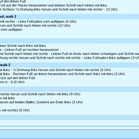
auf den linken Fuß
Fuß auf der Hacke heranziehen und kleinen Schritt nach hinten mit links
 Schluss '⅛ Drehung links herum und Schritt nach hinten mit rechts' - 12 Uhr)
ard, walk 2
mit rechts - Linke Fußspitze vorn auftippen (6 Uhr)
erum und Schritt nach hinten mit rechts (12 Uhr)
 vorn auftippen
nen Schritt nach links mit links
hts - Linken Fuß an rechten heransetzen
 Schritt nach hinten mit rechts - Linken Fuß im Kreis nach hinten schwingen und Schritt nac
ng rechts herum und Schritt nach rechts mit rechts - Linke Fußspitze links auftippen (3 Uh
/walk 2
t links - ½ Drehung links herum und Schritt nach hinten mit rechts (6 Uhr)
t links - Rechten Fuß an linken heransetzen und Schritt nach links mit links (3 Uhr)
rück auf den linken Fuß
n (r - l) (6 Uhr)
chts herum und Schritt nach hinten mit links (9 Uhr)
n mit links
 herum auf beiden Ballen, Gewicht am Ende links (3 Uhr)
 mit rechts) (6 Uhr)