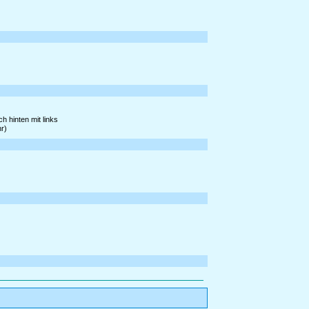
h hinten mit links
r)