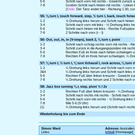
5-6
Schritt nach vorn mit rechts - Gewicht zurück 
7-8
Großen Schritt nach hinten mit rechts - Linken 
(
Ende:
Der Tanz endet hier - Richtung 1:30; zum
S5: ⅛ turn l, touch forward, step, ½ turn l, back, touch forw
1-2
⅛ Drehung links herum und Schritt nach hinten 
3-4
Schritt nach vorn mit links - ½ Drehung links h
5-6
Schritt nach hinten mit links - Rechte Fußspitze
7-8
2 Schritte nach vorn (r - l)
S6: Out, out, in, in (V-steps), back 2, ¼ turn r, point
1-2
Schritt nach schräg rechts vorn mit rechts - Klei
3-4
Schritt zurück in die Ausgangsposition mit rec
5-6
Rechten Fuß im Kreis nach hinten schwingen und
7-8
Rechten Fuß im Kreis herum schwingen, ¼ Drehu
S7: ¼ turn l, ½ turn l, ¼ turn l/chassé l, rock across, ¼ turn r
1-2
¼ Drehung links herum und Schritt nach vorn mi
3&4
¼ Drehung links herum und Schritt nach links mi
5-6
Rechten Fuß über linken kreuzen - Gewicht zu
7-8
¼ Drehung rechts herum und 2 Schritte nach vor
S8: Jazz box turning ¼ r, step, pivot ½ l 2x
1-2
Rechten Fuß über linken kreuzen - ¼ Drehung re
3-4
Schritt nach rechts mit rechts - Schritt nach vor
5-6
Schritt nach vorn mit rechts - ½ Drehung links
7-8
Wie 5-6 (9 Uhr)
(1)
¼ Drehung links herum und (Schritt nach rechts
Wiederholung bis zum Ende
Simon Ward
Adresse:
Australien
Links:
[
eMail
] [Homepage]