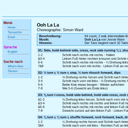
Menü
Ooh La La
Home
Choreographie: Simon Ward
Tanzarchiv
Beschreibung:
64 count, 2 wall, intermediate l
Email
Musik:
Ooh La La
von Jessie Ware
Hinweis:
Der Tanz beginnt nach 32 Tak
Sprache
S1: Side, hold-behind-side, cross, rock side turning ¼ l, shu
English
1-2
Schritt nach rechts mit rechts - Halten
&3-4
Linken Fuß hinter rechten kreuzen und Schritt 
Suche nach
5-6
Schritt nach rechts mit rechts - ¼ Drehung lin
7&8
Schritt nach vorn mit rechts - Linken Fuß an r
What's New
Tänzen
S2: ½ turn r, ½ turn r, step, ½ turn r/touch forward, dips
1-2
½ Drehung rechts herum und Schritt nach hinten
3-4
Schritt nach vorn mit links - ½ Drehung rechts
5-6
Beide Knie etwas beugen - Wieder aufrichten
7-8
Wie 5-6 (Gewicht am Ende links)
S3: ⅛ turn l-cross, hold-side-behind, hold-side-cross, rock 
&1-2
⅛ Drehung links herum, Schritt nach vorn mit r
&3-4
Schritt nach rechts mit rechts und linken Fuß h
&5-6
Schritt nach rechts mit rechts und linken Fuß ü
7-8
Gewicht zurück auf den linken Fuß - Linken F
S4: ¼ turn r, ¼ turn r, shuffle forward, rock forward, back, d
1-2
¼ Drehung rechts herum und Schritt nach hinten
3&4
Schritt nach vorn mit links - Rechten Fuß an li