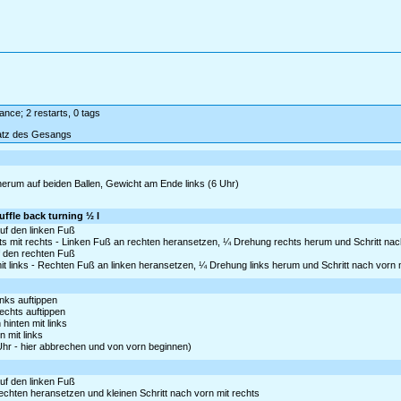
dance; 2 restarts, 0 tags
satz des Gesangs
 herum auf beiden Ballen, Gewicht am Ende links (6 Uhr)
uffle back turning ½ l
auf den linken Fuß
s mit rechts - Linken Fuß an rechten heransetzen, ¼ Drehung rechts herum und Schritt nach
uf den rechten Fuß
it links - Rechten Fuß an linken heransetzen, ¼ Drehung links herum und Schritt nach vorn m
inks auftippen
rechts auftippen
hinten mit links
n mit links
Uhr - hier abbrechen und von vorn beginnen)
auf den linken Fuß
rechten heransetzen und kleinen Schritt nach vorn mit rechts