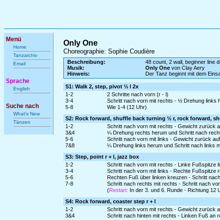
Menü
Only One
Home
Choreographie: Sophie Coudière
Tanzarchiv
Beschreibung:
48 count, 2 wall, beginner line 
Email
Musik:
Only One
von Clay Aery
Hinweis:
Der Tanz beginnt mit dem Ein
Sprache
S1: Walk 2, step, pivot ½ l 2x
English
1-2
2 Schritte nach vorn (r - l)
3-4
Schritt nach vorn mit rechts - ½ Drehung links
Suche nach
5-8
Wie 1-4 (12 Uhr)
What's New
S2: Rock forward, shuffle back turning ½ r, rock forward, sh
Tänzen
1-2
Schritt nach vorn mit rechts - Gewicht zurück 
3&4
¼ Drehung rechts herum und Schritt nach recht
5-6
Schritt nach vorn mit links - Gewicht zurück a
7&8
¼ Drehung links herum und Schritt nach links m
S3: Step, point r + l, jazz box
1-2
Schritt nach vorn mit rechts - Linke Fußspitze l
3-4
Schritt nach vorn mit links - Rechte Fußspitze 
5-6
Rechten Fuß über linken kreuzen - Schritt nach 
7-8
Schritt nach rechts mit rechts - Schritt nach vor
(
Restart:
In der 3. und 6. Runde - Richtung 12 
S4: Rock forward, coaster step r + l
1-2
Schritt nach vorn mit rechts - Gewicht zurück 
3&4
Schritt nach hinten mit rechts - Linken Fuß an 