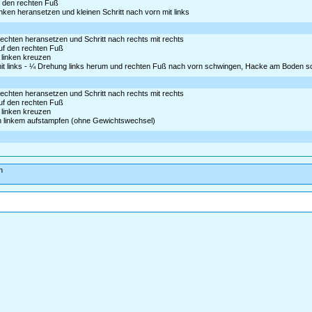
uf den rechten Fuß
inken heransetzen und kleinen Schritt nach vorn mit links
rechten heransetzen und Schritt nach rechts mit rechts
auf den rechten Fuß
r linken kreuzen
it links - ¼ Drehung links herum und rechten Fuß nach vorn schwingen, Hacke am Boden sch
rechten heransetzen und Schritt nach rechts mit rechts
auf den rechten Fuß
r linken kreuzen
ben linkem aufstampfen (ohne Gewichtswechsel)
h