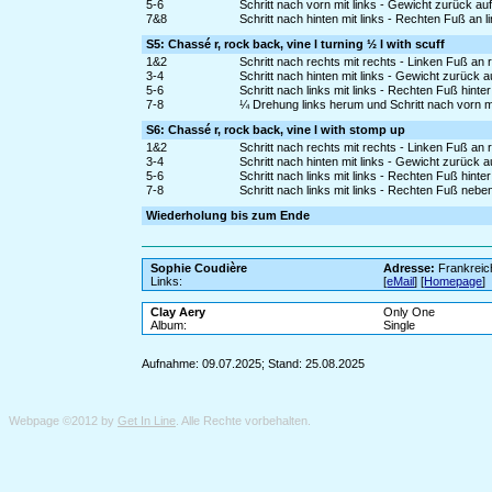
5-6
Schritt nach vorn mit links - Gewicht zurück a
7&8
Schritt nach hinten mit links - Rechten Fuß an l
S5: Chassé r, rock back, vine l turning ½ l with scuff
1&2
Schritt nach rechts mit rechts - Linken Fuß an 
3-4
Schritt nach hinten mit links - Gewicht zurück 
5-6
Schritt nach links mit links - Rechten Fuß hinte
7-8
¼ Drehung links herum und Schritt nach vorn m
S6: Chassé r, rock back, vine l with stomp up
1&2
Schritt nach rechts mit rechts - Linken Fuß an 
3-4
Schritt nach hinten mit links - Gewicht zurück 
5-6
Schritt nach links mit links - Rechten Fuß hinte
7-8
Schritt nach links mit links - Rechten Fuß ne
Wiederholung bis zum Ende
Sophie Coudière
Adresse:
Frankreic
Links:
[
eMail
] [
Homepage
]
Clay Aery
Only One
Album:
Single
Aufnahme: 09.07.2025; Stand: 25.08.2025
Webpage ©2012 by
Get In Line
. Alle Rechte vorbehalten.