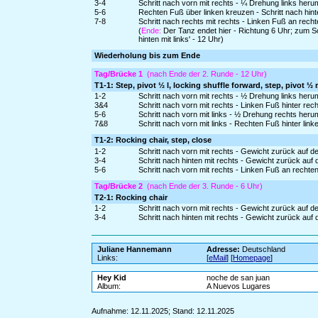
3-4
Schritt nach vorn mit rechts - ¼ Drehung links heru
5-6
Rechten Fuß über linken kreuzen - Schritt nach hinte
7-8
Schritt nach rechts mit rechts - Linken Fuß an rech
(
Ende:
Der Tanz endet hier - Richtung 6 Uhr; zum Sc
hinten mit links' - 12 Uhr)
Wiederholung bis zum Ende
Tag/Brücke 1
(nach Ende der 2. Runde - 12 Uhr)
T1-1: Step, pivot ½ l, locking shuffle forward, step, pivot ½ 
1-2
Schritt nach vorn mit rechts - ½ Drehung links heru
3&4
Schritt nach vorn mit rechts - Linken Fuß hinter rec
5-6
Schritt nach vorn mit links - ½ Drehung rechts her
7&8
Schritt nach vorn mit links - Rechten Fuß hinter link
T1-2: Rocking chair, step, close
1-2
Schritt nach vorn mit rechts - Gewicht zurück auf d
3-4
Schritt nach hinten mit rechts - Gewicht zurück auf 
5-6
Schritt nach vorn mit rechts - Linken Fuß an recht
Tag/Brücke 2
(nach Ende der 3. Runde - 6 Uhr)
T2-1: Rocking chair
1-2
Schritt nach vorn mit rechts - Gewicht zurück auf d
3-4
Schritt nach hinten mit rechts - Gewicht zurück auf 
Juliane Hannemann
Adresse:
Deutschland
Links:
[
eMail
] [
Homepage
]
Hey Kid
noche de san juan
Album:
A Nuevos Lugares
Aufnahme: 12.11.2025; Stand: 12.11.2025