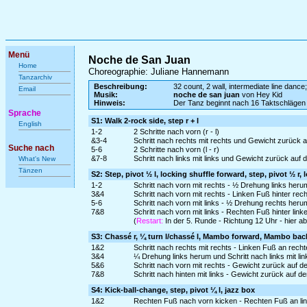
Menü
Noche de San Juan
Home
Choreographie: Juliane Hannemann
Tanzarchiv
Beschreibung:
32 count, 2 wall, intermediate line dance;
Email
Musik:
noche de san juan
von Hey Kid
Hinweis:
Der Tanz beginnt nach 16 Taktschlägen
Sprache
S1: Walk 2-rock side, step r + l
English
1-2
2 Schritte nach vorn (r - l)
&3-4
Schritt nach rechts mit rechts und Gewicht zurück au
Suche nach
5-6
2 Schritte nach vorn (l - r)
&7-8
Schritt nach links mit links und Gewicht zurück auf d
What's New
Tänzen
S2: Step, pivot ½ l, locking shuffle forward, step, pivot ½ r,
1-2
Schritt nach vorn mit rechts - ½ Drehung links heru
3&4
Schritt nach vorn mit rechts - Linken Fuß hinter rec
5-6
Schritt nach vorn mit links - ½ Drehung rechts her
7&8
Schritt nach vorn mit links - Rechten Fuß hinter link
(
Restart:
In der 5. Runde - Richtung 12 Uhr - hier 
S3: Chassé r, ¼ turn l/chassé l, Mambo forward, Mambo bac
1&2
Schritt nach rechts mit rechts - Linken Fuß an rech
3&4
¼ Drehung links herum und Schritt nach links mit lin
5&6
Schritt nach vorn mit rechts - Gewicht zurück auf 
7&8
Schritt nach hinten mit links - Gewicht zurück auf 
S4: Kick-ball-change, step, pivot ¼ l, jazz box
1&2
Rechten Fuß nach vorn kicken - Rechten Fuß an linke