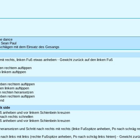
ine dance
. Sean Paul
tschlägen mit dem Einsatz des Gesangs
 mit rechts, linken Fuß etwas anheben - Gewicht zurück auf den linken Fuß
ben rechtem auftippen
n linkem auftippen
neben rechtem auftippen
ben linkem auftippen
an rechten heransetzen
neben rechtem auftippen
end
ck side
ß anheben und vor linkem Schienbein kreuzen
nach rechts schnellen
ß anheben und vor linkem Schienbein kreuzen
eransetzen und Schritt nach rechts mit rechts (linke Fußspitze anheben, Po nach schräg re
nach links mit links (rechte Fußspitze anheben, Po nach schräg links hinten) - Gewicht zur