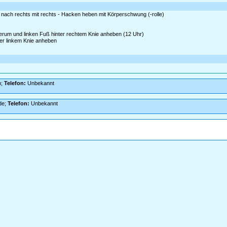
 nach rechts mit rechts - Hacken heben mit Körperschwung (-rolle)
herum und linken Fuß hinter rechtem Knie anheben (12 Uhr)
nter linkem Knie anheben
n;
Telefon:
Unbekannt
de;
Telefon:
Unbekannt