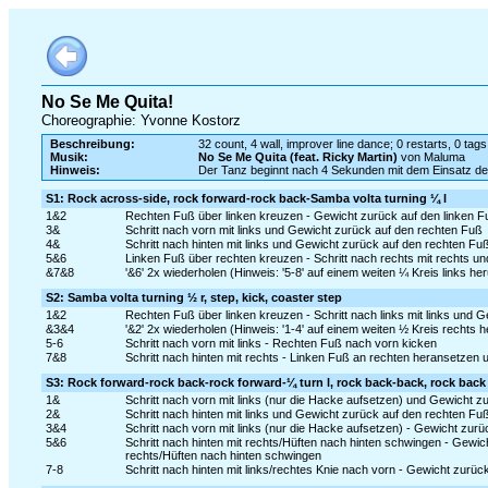
No Se Me Quita!
Choreographie: Yvonne Kostorz
Beschreibung:
32 count, 4 wall, improver line dance; 0 restarts, 0 tags
Musik:
No Se Me Quita (feat. Ricky Martin)
von Maluma
Hinweis:
Der Tanz beginnt nach 4 Sekunden mit dem Einsatz 
S1: Rock across-side, rock forward-rock back-Samba volta turning ¼ l
1&2
Rechten Fuß über linken kreuzen - Gewicht zurück auf den linken Fu
3&
Schritt nach vorn mit links und Gewicht zurück auf den rechten Fuß
4&
Schritt nach hinten mit links und Gewicht zurück auf den rechten Fu
5&6
Linken Fuß über rechten kreuzen - Schritt nach rechts mit rechts u
&7&8
'&6' 2x wiederholen (Hinweis: '5-8' auf einem weiten ¼ Kreis links he
S2: Samba volta turning ½ r, step, kick, coaster step
1&2
Rechten Fuß über linken kreuzen - Schritt nach links mit links und 
&3&4
'&2' 2x wiederholen (Hinweis: '1-4' auf einem weiten ½ Kreis rechts 
5-6
Schritt nach vorn mit links - Rechten Fuß nach vorn kicken
7&8
Schritt nach hinten mit rechts - Linken Fuß an rechten heransetzen u
S3: Rock forward-rock back-rock forward-¼ turn l, rock back-back, rock back
1&
Schritt nach vorn mit links (nur die Hacke aufsetzen) und Gewicht 
2&
Schritt nach hinten mit links und Gewicht zurück auf den rechten Fu
3&4
Schritt nach vorn mit links (nur die Hacke aufsetzen) - Gewicht zurü
5&6
Schritt nach hinten mit rechts/Hüften nach hinten schwingen - Gewic
rechts/Hüften nach hinten schwingen
7-8
Schritt nach hinten mit links/rechtes Knie nach vorn - Gewicht zurü