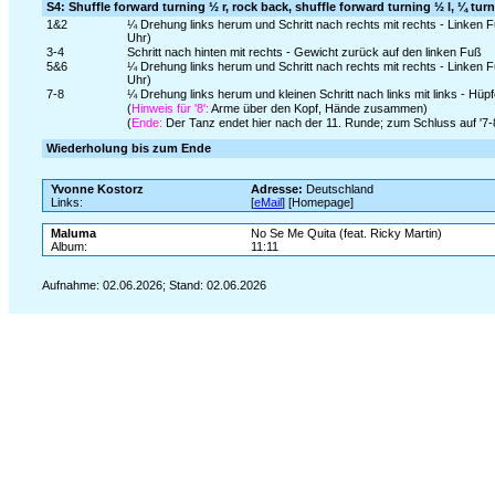
S4: Shuffle forward turning ½ r, rock back, shuffle forward turning ½ l, ¼ turn
1&2
¼ Drehung links herum und Schritt nach rechts mit rechts - Linken 
Uhr)
3-4
Schritt nach hinten mit rechts - Gewicht zurück auf den linken Fuß
5&6
¼ Drehung links herum und Schritt nach rechts mit rechts - Linken 
Uhr)
7-8
¼ Drehung links herum und kleinen Schritt nach links mit links - Hüpf
(
Hinweis für '8':
Arme über den Kopf, Hände zusammen)
(
Ende:
Der Tanz endet hier nach der 11. Runde; zum Schluss auf '7-
Wiederholung bis zum Ende
Yvonne Kostorz
Adresse:
Deutschland
Links:
[
eMail
] [Homepage]
Maluma
No Se Me Quita (feat. Ricky Martin)
Album:
11:11
Aufnahme: 02.06.2026; Stand: 02.06.2026