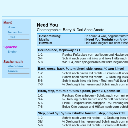
Menü
Need You
Home
Choreographie: Barry & Dari Anne Amato
Tanzarchiv
Beschreibung:
32 count, 4 wall, beginner/inte
Email
Musik:
I Need You Tonight
von Andy 
Hinweis:
Der Tanz beginnt mit dem Ein
Sprache
Heel bounce, step/sway r + l
English
1-2
Rechte Fußspitze vorn auftippen und Hacke s
3-4
Schritt nach vorn mit links und linke Hüfte na
Suche nach
5-8
Wie 1-4, aber spiegelbildlich mit links beginnend
What's New
Back, cross, back, ¼ turn l/heel, side, cross, ¼ turn l, heel
Tänzen
1-2
Schritt nach hinten mit rechts - Linken Fuß üb
3-4
Schritt nach hinten mit rechts - ¼ Drehung link
5-6
Schritt nach links mit links - Rechten Fuß über
7-8
¼ Drehung links herum und Schritt nach vorn mi
Hitch, step, ½ turn r, ½ turn r, point, pivot ¼ l, pelvic sit
1-2
Rechtes Knie anheben - Schritt nach vorn mit r
3-4
½ Drehung rechts herum und Schritt nach hinten
5-6
Linke Fußspitze links auftippen - ¼ Drehung li
7-8
Beide Knie beugen und Hüften nach vorn schie
Step, pivot ¼ l, ¼ turn l/shuffle forward, step, drag/lock 2x
1-2
Schritt nach vorn mit rechts - ¼ Drehung links
3&4
¼ Drehung links herum und Schritt nach vorn mi
5-6
Schritt nach vorn mit rechts - Linken Fuß hinte