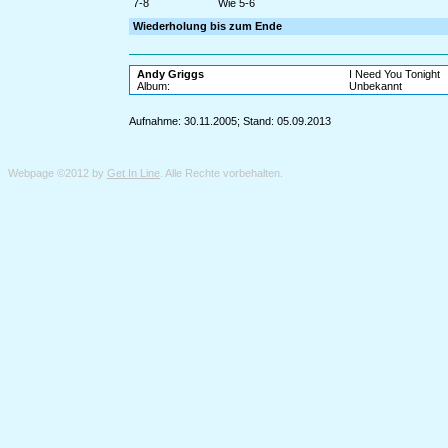
7-8
Wie 5-6
Wiederholung bis zum Ende
Andy Griggs
I Need You Tonight
Album:
Unbekannt
Aufnahme: 30.11.2005; Stand: 05.09.2013
Webpage ©2012 by
Get In Line
. Alle Rechte vorbehalten.