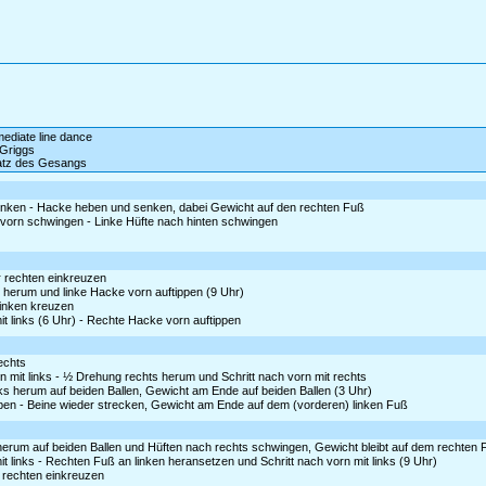
rmediate line dance
Griggs
satz des Gesangs
enken - Hacke heben und senken, dabei Gewicht auf den rechten Fuß
ch vorn schwingen - Linke Hüfte nach hinten schwingen
er rechten einkreuzen
s herum und linke Hacke vorn auftippen (9 Uhr)
 linken kreuzen
t links (6 Uhr) - Rechte Hacke vorn auftippen
echts
 mit links - ½ Drehung rechts herum und Schritt nach vorn mit rechts
nks herum auf beiden Ballen, Gewicht am Ende auf beiden Ballen (3 Uhr)
ben - Beine wieder strecken, Gewicht am Ende auf dem (vorderen) linken Fuß
 herum auf beiden Ballen und Hüften nach rechts schwingen, Gewicht bleibt auf dem rechten 
t links - Rechten Fuß an linken heransetzen und Schritt nach vorn mit links (9 Uhr)
r rechten einkreuzen