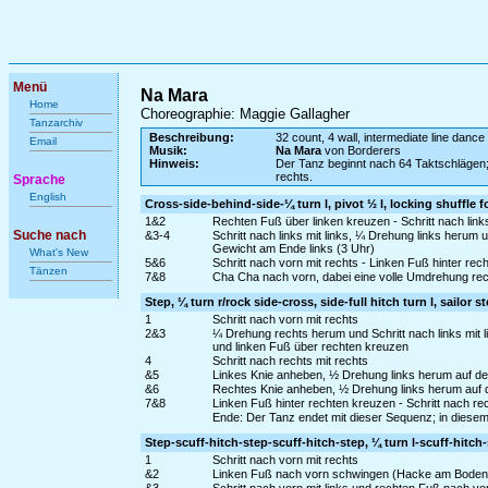
Menü
Na Mara
Home
Choreographie: Maggie Gallagher
Tanzarchiv
Beschreibung:
32 count, 4 wall, intermediate line dance
Email
Musik:
Na Mara
von Borderers
Hinweis:
Der Tanz beginnt nach 64 Taktschlägen;
rechts.
Sprache
English
Cross-side-behind-side-¼ turn l, pivot ½ l, locking shuffle f
1&2
Rechten Fuß über linken kreuzen - Schritt nach links
Suche nach
&3-4
Schritt nach links mit links, ¼ Drehung links herum 
Gewicht am Ende links (3 Uhr)
What's New
5&6
Schritt nach vorn mit rechts - Linken Fuß hinter rec
Tänzen
7&8
Cha Cha nach vorn, dabei eine volle Umdrehung recht
Step, ¼ turn r/rock side-cross, side-full hitch turn l, sailor s
1
Schritt nach vorn mit rechts
2&3
¼ Drehung rechts herum und Schritt nach links mit 
und linken Fuß über rechten kreuzen
4
Schritt nach rechts mit rechts
&5
Linkes Knie anheben, ½ Drehung links herum auf dem 
&6
Rechtes Knie anheben, ½ Drehung links herum auf de
7&8
Linken Fuß hinter rechten kreuzen - Schritt nach re
Ende: Der Tanz endet mit dieser Sequenz; in diese
Step-scuff-hitch-step-scuff-hitch-step, ¼ turn l-scuff-hitch
1
Schritt nach vorn mit rechts
&2
Linken Fuß nach vorn schwingen (Hacke am Boden s