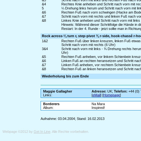
&3
Schritt nach vorn mit links und rechten Fuß nach 
&4
Rechtes Knie anheben und Schritt nach vorn mit rec
5
¼ Drehung links herum und Schritt nach vorn mit lin
&6
Rechten Fuß nach vorn schwingen (Hacke am Boden
&7
Schritt nach vorn mit rechts und linken Fuß nach 
&8
Linkes Knie anheben und Schritt nach vorn mit links
Hinweis: Während dieser Schrittfolge die Hände in d
Restart: In der 4. Runde - jetzt sollte man in Richt
Rock across-¼ turn r, step-pivot ¾ r-side, hook-chassé r-ho
1&2
Rechten Fuß über linken kreuzen, linken Fuß etwa
Schritt nach vorn mit rechts (6 Uhr)
3&4
Schritt nach vorn mit links - ¾ Drehung rechts herum
Uhr)
&5
Rechten Fuß anheben, vor linkem Schienbein kreuze
&6
Linken Fuß an rechten heransetzen und Schritt nach
&7
Linken Fuß anheben, vor rechtem Schienbein kreuzen
&8
Rechten Fuß an linken heransetzen und Schritt nach 
Wiederholung bis zum Ende
Maggie Gallagher
Adresse:
UK;
Telefon:
+44 (0)
Links:
[
eMail
] [
Homepage
]
Borderers
Na Mara
Album:
Inspired!
Aufnahme: 03.04.2004; Stand: 16.02.2013
Webpage ©2012 by
Get In Line
. Alle Rechte vorbehalten.