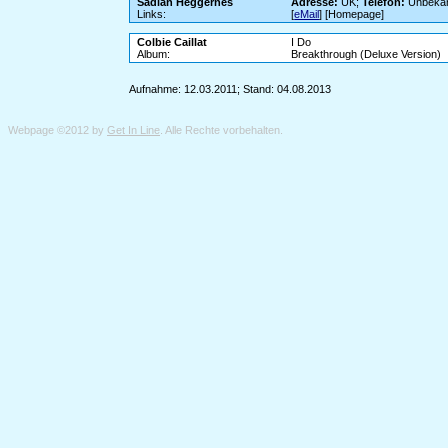
Sadiah Heggernes
Adresse:
UK;
Telefon:
Unbeka
Links:
[
eMail
] [Homepage]
Colbie Caillat
I Do
Album:
Breakthrough (Deluxe Version)
Aufnahme: 12.03.2011; Stand: 04.08.2013
Webpage ©2012 by
Get In Line
. Alle Rechte vorbehalten.