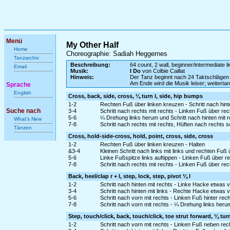
Menü
My Other Half
Home
Choreographie: Sadiah Heggernes
Tanzarchiv
Beschreibung:
64 count, 2 wall, beginner/intermediate l
Email
Musik:
I Do
von Colbie Caillat
Hinweis:
Der Tanz beginnt nach 24 Taktschlägen
Am Ende wird die Musik leiser; weiterta
Sprache
English
Cross, back, side, cross, ¼ turn l, side, hip bumps
1-2
Rechten Fuß über linken kreuzen - Schritt nach hinte
Suche nach
3-4
Schritt nach rechts mit rechts - Linken Fuß über re
5-6
¼ Drehung links herum und Schritt nach hinten mit rec
What's New
7-8
Schritt nach rechts mit rechts, Hüften nach rechts 
Tänzen
Cross, hold-side-cross, hold, point, cross, side, cross
1-2
Rechten Fuß über linken kreuzen - Halten
&3-4
Kleinen Schritt nach links mit links und rechten Fuß 
5-6
Linke Fußspitze links auftippen - Linken Fuß über 
7-8
Schritt nach rechts mit rechts - Linken Fuß über re
Back, heel/clap r + l, step, lock, step, pivot ¼ l
1-2
Schritt nach hinten mit rechts - Linke Hacke etwas 
3-4
Schritt nach hinten mit links - Rechte Hacke etwas 
5-6
Schritt nach vorn mit rechts - Linken Fuß hinter rec
7-8
Schritt nach vorn mit rechts - ¼ Drehung links heru
Step, touch/click, back, touch/click, toe strut forward, ¼ tur
1-2
Schritt nach vorn mit rechts - Linken Fuß neben re