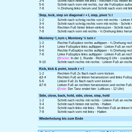
3-4
Schritt nach hinten mit links - Rechten Fuß neben l
5-6
Schritt nach vorn mit rechts, nur die Fußspitze au
7-8
¼ Drehung links herum und Schritt nach vorn mit li
Step, lock, step on diagonal r + l, step, pivot ½ l
1-2
Schritt nach schräg rechts vorn mit rechts - Linken
3-4
Schritt nach schräg rechts vorn mit rechts - Schritt 
5-6
Rechten Fuß hinter linken einkreuzen - Schritt nach 
7-8
Schritt nach vorn mit rechts - ½ Drehung links heru
Monterey ¼ turn r, Monterey ½ turn r
1-2
Rechte Fußspitze rechts auftippen - ¼ Drehung rec
3-4
Linke Fußspitze links auftippen - Linken Fuß an re
5-6
Rechte Fußspitze rechts auftippen - ½ Drehung rec
7-8
Linke Fußspitze links auftippen - Linken Fuß an re
(
Brücke:
In der 1. Runde - Richtung 6 Uhr - zusätzli
9-10
Schritt nach rechts mit rechts - Linken Fuß an rech
Kick, kick & point, touch r + l
1-2
Rechten Fuß 2x flach nach vorn kicken
&3-4
Rechten Fuß an linken heransetzen und linke Fußspi
5-6
Linken Fuß 2x flach nach vorn kicken
&7-8
Linken Fuß an rechten heransetzen und rechte Fußs
(
Ende:
Der Tanz endet hier: Luftkuss - 12 Uhr)
Side, close, back, hold, side, close, step, hold
1-2
Schritt nach rechts mit rechts - Linken Fuß an rech
3-4
Schritt nach hinten mit rechts - Halten
5-6
Schritt nach links mit links - Rechten Fuß an linken
7-8
Schritt nach vorn mit links - Halten
Wiederholung bis zum Ende