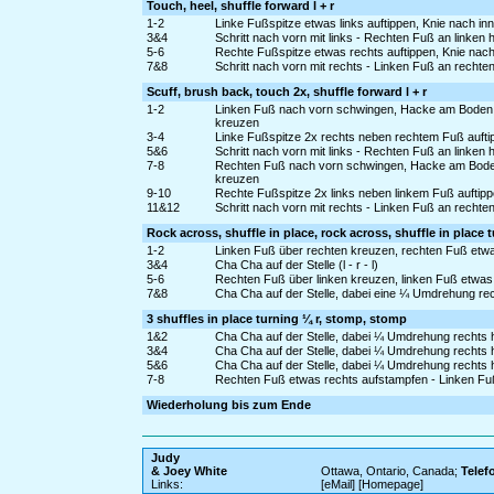
Touch, heel, shuffle forward l + r
1-2
Linke Fußspitze etwas links auftippen, Knie nach in
3&4
Schritt nach vorn mit links - Rechten Fuß an linken 
5-6
Rechte Fußspitze etwas rechts auftippen, Knie nac
7&8
Schritt nach vorn mit rechts - Linken Fuß an rechte
Scuff, brush back, touch 2x, shuffle forward l + r
1-2
Linken Fuß nach vorn schwingen, Hacke am Boden s
kreuzen
3-4
Linke Fußspitze 2x rechts neben rechtem Fuß aufti
5&6
Schritt nach vorn mit links - Rechten Fuß an linken 
7-8
Rechten Fuß nach vorn schwingen, Hacke am Boden 
kreuzen
9-10
Rechte Fußspitze 2x links neben linkem Fuß auftip
11&12
Schritt nach vorn mit rechts - Linken Fuß an rechte
Rock across, shuffle in place, rock across, shuffle in place 
1-2
Linken Fuß über rechten kreuzen, rechten Fuß etw
3&4
Cha Cha auf der Stelle (l - r - l)
5-6
Rechten Fuß über linken kreuzen, linken Fuß etwas
7&8
Cha Cha auf der Stelle, dabei eine ¼ Umdrehung rech
3 shuffles in place turning ¼ r, stomp, stomp
1&2
Cha Cha auf der Stelle, dabei ¼ Umdrehung rechts he
3&4
Cha Cha auf der Stelle, dabei ¼ Umdrehung rechts he
5&6
Cha Cha auf der Stelle, dabei ¼ Umdrehung rechts he
7-8
Rechten Fuß etwas rechts aufstampfen - Linken Fu
Wiederholung bis zum Ende
Judy
& Joey White
Ottawa, Ontario, Canada;
Telef
Links:
[eMail] [Homepage]