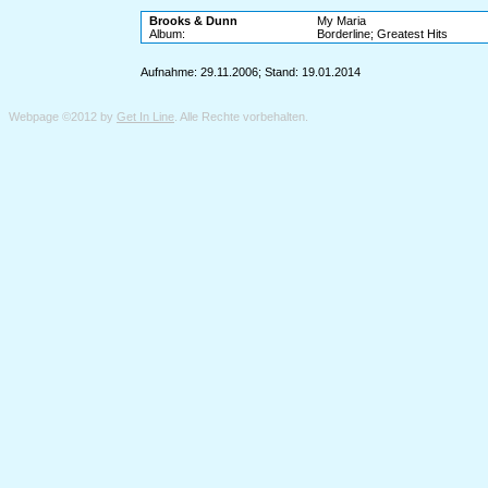
Brooks & Dunn
My Maria
Album:
Borderline; Greatest Hits
Aufnahme: 29.11.2006; Stand: 19.01.2014
Webpage ©2012 by
Get In Line
. Alle Rechte vorbehalten.