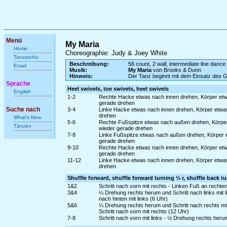
Menü
My Maria
Home
Choreographie: Judy & Joey White
Tanzarchiv
Beschreibung:
56 count, 2 wall, intermediate line dance
Email
Musik:
My Maria
von Brooks & Dunn
Hinweis:
Der Tanz beginnt mit dem Einsatz des 
Sprache
Heel swivels, toe swivels, heel swivels
English
1-2
Rechte Hacke etwas nach innen drehen, Körper etw
gerade drehen
Suche nach
3-4
Linke Hacke etwas nach innen drehen, Körper etwas
drehen
What's New
5-6
Rechte Fußspitze etwas nach außen drehen, Körper
Tänzen
wieder gerade drehen
7-8
Linke Fußspitze etwas nach außen drehen, Körper e
gerade drehen
9-10
Rechte Hacke etwas nach innen drehen, Körper etw
gerade drehen
11-12
Linke Hacke etwas nach innen drehen, Körper etwas
drehen
Shuffle forward, shuffle forward turning ½ r, shuffle back tur
1&2
Schritt nach vorn mit rechts - Linken Fuß an rechte
3&4
¼ Drehung rechts herum und Schritt nach links mit 
nach hinten mit links (6 Uhr)
5&6
¼ Drehung rechts herum und Schritt nach rechts mi
Schritt nach vorn mit rechts (12 Uhr)
7-8
Schritt nach vorn mit links - ½ Drehung rechts heru