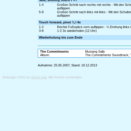
Side, shimmy, touch r + l
1-4
Großen Schritt nach rechts mit rechts - Mit den Sc
auftippen
5-8
Großen Schritt nach links mit links - Mit den Schul
auftippen
Touch forward, pivot ¼ l 4x
1-2
Rechte Fußspitze vorn auftippen - ¼ Drehung links h
3-8
1-2 3x wiederholen (12 Uhr)
Wiederholung bis zum Ende
The Commitments
Mustang Sally
Album:
The Commitments Soundtrack; T
Aufnahme: 25.05.2007; Stand: 19.12.2013
Webpage ©2012 by
Get In Line
. Alle Rechte vorbehalten.