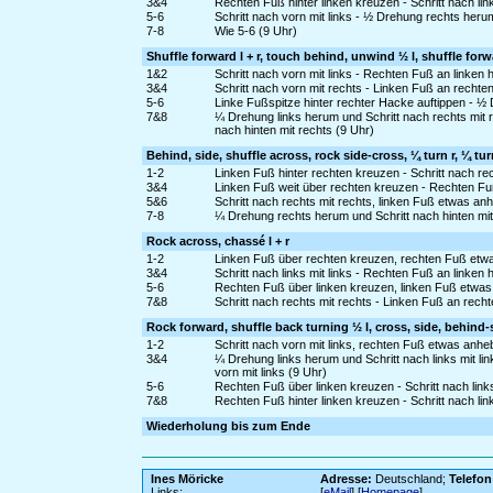
3&4
Rechten Fuß hinter linken kreuzen - Schritt nach link
5-6
Schritt nach vorn mit links - ½ Drehung rechts heru
7-8
Wie 5-6 (9 Uhr)
Shuffle forward l + r, touch behind, unwind ½ l, shuffle forw
1&2
Schritt nach vorn mit links - Rechten Fuß an linken 
3&4
Schritt nach vorn mit rechts - Linken Fuß an rechte
5-6
Linke Fußspitze hinter rechter Hacke auftippen - ½ 
7&8
¼ Drehung links herum und Schritt nach rechts mit 
nach hinten mit rechts (9 Uhr)
Behind, side, shuffle across, rock side-cross, ¼ turn r, ¼ tur
1-2
Linken Fuß hinter rechten kreuzen - Schritt nach rec
3&4
Linken Fuß weit über rechten kreuzen - Rechten Fu
5&6
Schritt nach rechts mit rechts, linken Fuß etwas a
7-8
¼ Drehung rechts herum und Schritt nach hinten mit 
Rock across, chassé l + r
1-2
Linken Fuß über rechten kreuzen, rechten Fuß etw
3&4
Schritt nach links mit links - Rechten Fuß an linken 
5-6
Rechten Fuß über linken kreuzen, linken Fuß etwas
7&8
Schritt nach rechts mit rechts - Linken Fuß an rech
Rock forward, shuffle back turning ½ l, cross, side, behind-
1-2
Schritt nach vorn mit links, rechten Fuß etwas anh
3&4
¼ Drehung links herum und Schritt nach links mit l
vorn mit links (9 Uhr)
5-6
Rechten Fuß über linken kreuzen - Schritt nach links
7&8
Rechten Fuß hinter linken kreuzen - Schritt nach lin
Wiederholung bis zum Ende
Ines Möricke
Adresse:
Deutschland;
Telefon
Links:
[
eMail
] [
Homepage
]