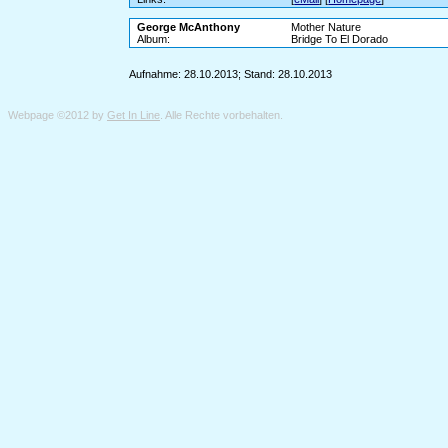
George McAnthony
Mother Nature
Album:
Bridge To El Dorado
Aufnahme: 28.10.2013; Stand: 28.10.2013
Webpage ©2012 by
Get In Line
. Alle Rechte vorbehalten.