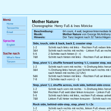
Menü
Mother Nature
Home
Choreographie: Henry Fuß & Ines Möricke
Tanzarchiv
Beschreibung:
64 count, 4 wall, beginner/intermediate l
Email
Musik:
Mother Nature
von George McAnthony
Hinweis:
Der Tanz beginnt nach 32 Taktschlägen
Sprache
Side, touch, side & back, back 2, coaster step
English
1-2
Schritt nach links mit links - Rechten Fuß neben lin
3&4
Schritt nach rechts mit rechts - Linken Fuß an recht
Suche nach
5-6
2 Schritte nach hinten (l - r)
7&8
Schritt nach hinten mit links - Rechten Fuß an linke
What's New
Tänzen
Step, pivot ½ l, shuffle forward turning ½ l, coaster step, wa
1-2
Schritt nach vorn mit rechts - ½ Drehung links heru
3&4
¼ Drehung links herum und Schritt nach rechts mit 
nach hinten mit rechts (12 Uhr)
5&6
Schritt nach hinten mit links - Rechten Fuß an linke
7-8
2 Schritte nach vorn (r - l)
Step, pivot ¼ l, shuffle across, rock side, behind-side-cross
1-2
Schritt nach vorn mit rechts - ¼ Drehung links heru
3&4
Rechten Fuß weit über linken kreuzen - Linken Fuß
5-6
Schritt nach links mit links, rechten Fuß etwas an
7&8
Linken Fuß hinter rechten kreuzen - Schritt nach re
Rock side, behind-side-step, step, pivot ½ r 2x
1-2
Schritt nach rechts mit rechts, linken Fuß etwas a