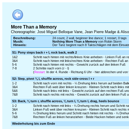
More Than a Memory
Choreographie: José Miguel Belloque Vane, Jean Pierre Madge & Alis
Beschreibung:
24 count, 2 wall, beginner line dance; 1 restart, 0 tags
Musik:
Nothing More Than a Memory
von Robin Storm
Hinweis:
Der Tanz beginnt nach 8 Taktschlägen mit dem Einsa
S1: Pony steps back r + l, rock back, walk 2
1&2
Schritt nach hinten mit rechts/linkes Knie anheben - Linken Fuß an r
3&4
Schritt nach hinten mit links/rechtes Knie anheben - Rechten Fuß an 
5-6
Schritt nach hinten mit rechts - Gewicht zurück auf den linken Fuß
7-8
2 Schritte nach vorn (r - l)
(
Restart:
In der 4. Runde - Richtung 6 Uhr - hier abbrechen und von
S2: Step, pivot ¼ l, shuffle across, rock side-cross l + r
1-2
Schritt nach vorn mit rechts - ¼ Drehung links herum auf beiden Bal
3&4
Rechten Fuß weit über linken kreuzen - Kleinen Schritt nach links mi
5&6
Schritt nach links mit links - Gewicht zurück auf den rechten Fuß u
7&8
Schritt nach rechts mit rechts - Gewicht zurück auf den linken Fuß 
S3: Back, ¼ turn r, shuffle across, ¼ turn l, ¼ turn l, drag, heels bounce
1-2
Schritt nach hinten mit links - ¼ Drehung rechts herum und Schritt n
3&4
Linken Fuß weit über rechten kreuzen - Kleinen Schritt nach rechts 
5-6
¼ Drehung links herum und Schritt nach hinten mit rechts - ¼ Drehung
7&8
Rechten Fuß an linken heranziehen - Beide Hacken heben und senken
Wiederholung bis zum Ende