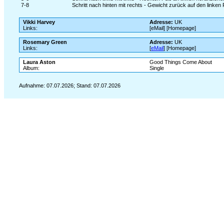
7-8
Schritt nach hinten mit rechts - Gewicht zurück auf den linken
Vikki Harvey
Adresse:
UK
Links:
[eMail] [Homepage]
Rosemary Green
Adresse:
UK
Links:
[
eMail
] [Homepage]
Laura Aston
Good Things Come About
Album:
Single
Aufnahme: 07.07.2026; Stand: 07.07.2026