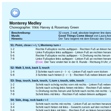
Monterey Medley
Choreographie: Vikki Harvey & Rosemary Green
Beschreibung:
32 count, 2 wall, absolute beginner line danc
Musik:
Good Things Come About
von Laura Ast
Hinweis:
Der Tanz beginnt mit dem Einsatz des Ges
S1: Point, close r + l, ¼ Monterey turn r
1-2
Rechte Fußspitze rechts auftippen - Rechten Fuß an linken h
3-4
Linke Fußspitze links auftippen - Linken Fuß an rechten hera
5-6
Rechte Fußspitze rechts auftippen - ¼ Drehung rechts herum 
7-8
Linke Fußspitze links auftippen - Linken Fuß an rechten hera
(
Ende:
Der Tanz endet hier in der 8. Runde - Richtung 9 Uhr; 
S2: Walk 3, kick, back 3, touch
1-4
3 Schritte nach vorn (r - l - r) - Linken Fuß nach vorn kicken
5-8
3 Schritte nach hinten (l - r - l) - Rechten Fuß neben linkem au
S3: Step, touch, back, touch, ¼ turn r, touch, side, touch
1-2
Schritt nach schräg rechts vorn mit rechts - Linken Fuß neben
3-4
Schritt nach schräg links hinten mit links - Rechten Fuß neben
5-6
¼ Drehung rechts herum und Schritt nach rechts mit rechts - 
7-8
Schritt links mit links - Rechten Fuß neben linkem auftippen
S4: Side, drag, rock back r + l
1-2
Schritt nach rechts mit rechts - Linken Fuß an rechten heranz
3-4
Schritt nach hinten mit links - Gewicht zurück auf den rechten
5-6
Schritt nach links mit links - Rechten Fuß an linken heranziehe