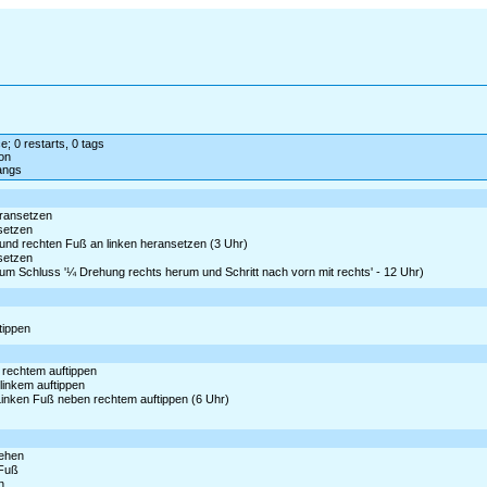
e; 0 restarts, 0 tags
on
angs
eransetzen
nsetzen
und rechten Fuß an linken heransetzen (3 Uhr)
nsetzen
zum Schluss '¼ Drehung rechts herum und Schritt nach vorn mit rechts' - 12 Uhr)
ftippen
 rechtem auftippen
 linkem auftippen
Linken Fuß neben rechtem auftippen (6 Uhr)
iehen
 Fuß
n