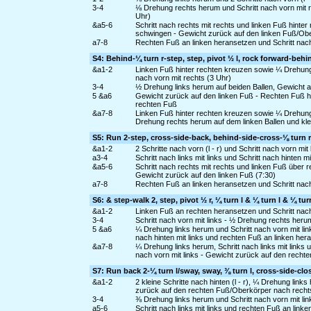
3-4
⅛ Drehung rechts herum und Schritt nach vorn mit 
Uhr)
&a5-6
Schritt nach rechts mit rechts und linken Fuß hinte
schwingen - Gewicht zurück auf den linken Fuß/Ob
a7-8
Rechten Fuß an linken heransetzen und Schritt nach 
S4: Behind-¼ turn r-step, step, pivot ½ l, rock forward-behi
&a1-2
Linken Fuß hinter rechten kreuzen sowie ¼ Drehung r
nach vorn mit rechts (3 Uhr)
3-4
½ Drehung links herum auf beiden Ballen, Gewicht am
5 &a6
Gewicht zurück auf den linken Fuß - Rechten Fuß hin
rechten Fuß
&a7-8
Linken Fuß hinter rechten kreuzen sowie ¼ Drehung r
Drehung rechts herum auf dem linken Ballen und klei
S5: Run 2-step, cross-side-back, behind-side-cross-⅛ turn 
&a1-2
2 Schritte nach vorn (l - r) und Schritt nach vorn m
a3-4
Schritt nach links mit links und Schritt nach hinten 
&a5-6
Schritt nach rechts mit rechts und linken Fuß über
Gewicht zurück auf den linken Fuß (7:30)
a7-8
Rechten Fuß an linken heransetzen und Schritt nach 
S6: & step-walk 2, step, pivot ½ r, ¼ turn l & ¼ turn l & ¼ tu
&a1-2
Linken Fuß an rechten heransetzen und Schritt nach v
3-4
Schritt nach vorn mit links - ½ Drehung rechts heru
5 &a6
¼ Drehung links herum und Schritt nach vorn mit li
nach hinten mit links und rechten Fuß an linken her
&a7-8
¼ Drehung links herum, Schritt nach links mit links
nach vorn mit links - Gewicht zurück auf den rechte
S7: Run back 2-¼ turn l/sway, sway, ⅜ turn l, cross-side-clo
&a1-2
2 kleine Schritte nach hinten (l - r), ¼ Drehung lin
zurück auf den rechten Fuß/Oberkörper nach recht
3-4
⅜ Drehung links herum und Schritt nach vorn mit li
a5-6
Schritt nach links mit links und rechten Fuß an lin