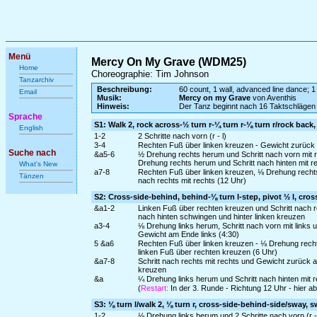
Menü
Mercy On My Grave (WDM25)
Home
Choreographie: Tim Johnson
Tanzarchiv
Beschreibung:
60 count, 1 wall, advanced line dance; 1 
Email
Musik:
Mercy on my Grave
von Aventhis
Hinweis:
Der Tanz beginnt nach 16 Taktschlägen
Sprache
S1: Walk 2, rock across-½ turn r-¼ turn r-⅛ turn r/rock back,
English
1-2
2 Schritte nach vorn (r - l)
3-4
Rechten Fuß über linken kreuzen - Gewicht zurück 
Suche nach
&a5-6
½ Drehung rechts herum und Schritt nach vorn mit r
Drehung rechts herum und Schritt nach hinten mit r
What's New
a7-8
Rechten Fuß über linken kreuzen, ⅛ Drehung rechts 
Tänzen
nach rechts mit rechts (12 Uhr)
S2: Cross-side-behind, behind-⅛ turn l-step, pivot ½ l, cros
&a1-2
Linken Fuß über rechten kreuzen und Schritt nach r
nach hinten schwingen und hinter linken kreuzen
a3-4
⅛ Drehung links herum, Schritt nach vorn mit links u
Gewicht am Ende links (4:30)
5 &a6
Rechten Fuß über linken kreuzen - ⅛ Drehung rechts
linken Fuß über rechten kreuzen (6 Uhr)
&a7-8
Schritt nach rechts mit rechts und Gewicht zurück a
kreuzen
&a
¼ Drehung links herum und Schritt nach hinten mit r
(
Restart:
In der 3. Runde - Richtung 12 Uhr - hier 
S3: ⅛ turn l/walk 2, ⅛ turn r, cross-side-behind-side/sway, 
1-2
⅛ Drehung links herum und 2 Schritte nach vorn (r - 