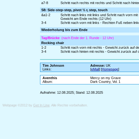
a7-8
Schritt nach rechts mit rechts und Schritt nach hint
S8: Side-step-step, pivot ½ r, step, touch
&a1-2
Schritt nach links mit links und Schritt nach vorn mi
Gewicht am Ende rechts (12 Uhr)
3-4
Schritt nach vorn mit links - Rechten Fuß neben lin
Wiederholung bis zum Ende
Tag/Brücke
(nach Ende der 1. Runde - 12 Uhr)
Rocking chair
1-2
Schritt nach vorn mit rechts - Gewicht zurück auf d
3-4
Schritt nach hinten mit rechts - Gewicht zurück auf 
Tim Johnson
Adresse:
UK
Links:
[
eMail
] [
Homepage
]
Aventhis
Mercy on my Grave
Album:
Dark Country, Vol. 1
Aufnahme: 12.08.2025; Stand: 12.08.2025
Webpage ©2012 by
Get In Line
. Alle Rechte vorbehalten.