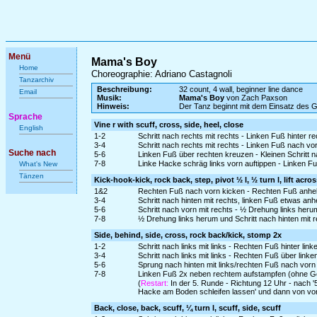
Menü
Mama's Boy
Home
Choreographie: Adriano Castagnoli
Tanzarchiv
Beschreibung:
32 count, 4 wall, beginner line dance
Email
Musik:
Mama's Boy
von Zach Paxson
Hinweis:
Der Tanz beginnt mit dem Einsatz des 
Sprache
Vine r with scuff, cross, side, heel, close
English
1-2
Schritt nach rechts mit rechts - Linken Fuß hinter r
3-4
Schritt nach rechts mit rechts - Linken Fuß nach v
Suche nach
5-6
Linken Fuß über rechten kreuzen - Kleinen Schritt n
7-8
Linke Hacke schräg links vorn auftippen - Linken F
What's New
Tänzen
Kick-hook-kick, rock back, step, pivot ½ l, ½ turn l, lift acro
1&2
Rechten Fuß nach vorn kicken - Rechten Fuß anheb
3-4
Schritt nach hinten mit rechts, linken Fuß etwas an
5-6
Schritt nach vorn mit rechts - ½ Drehung links heru
7-8
½ Drehung links herum und Schritt nach hinten mit
Side, behind, side, cross, rock back/kick, stomp 2x
1-2
Schritt nach links mit links - Rechten Fuß hinter lin
3-4
Schritt nach links mit links - Rechten Fuß über link
5-6
Sprung nach hinten mit links/rechten Fuß nach vorn
7-8
Linken Fuß 2x neben rechtem aufstampfen (ohne G
(
Restart:
In der 5. Runde - Richtung 12 Uhr - nach '
Hacke am Boden schleifen lassen' und dann von vo
Back, close, back, scuff, ¼ turn l, scuff, side, scuff