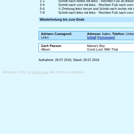
1-2
Schritt nach hinten mit links - Rechten Fuß an linke
3-4
Schritt nach vorn mit links - Rechten Fuß nach vo
5-6
¼ Drehung links herum und Schritt nach rechts mit
7-8
Schritt nach links mit links - Rechten Fuß nach vo
Wiederholung bis zum Ende
Adriano Castagnoli
Adresse:
Italien;
Telefon:
Unbe
Links:
[
eMail
] [
Homepage
]
Zach Paxson
Mama's Boy
Album:
Good Luck With That
Aufnahme: 28.07.2016; Stand: 28.07.2016
Webpage ©2012 by
Get In Line
. Alle Rechte vorbehalten.