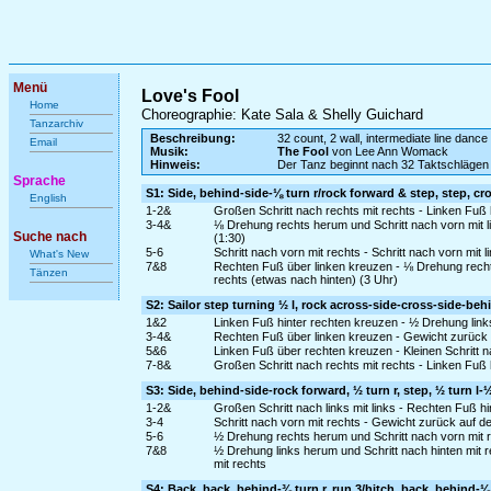
Menü
Love's Fool
Home
Choreographie: Kate Sala & Shelly Guichard
Tanzarchiv
Beschreibung:
32 count, 2 wall, intermediate line dance
Email
Musik:
The Fool
von Lee Ann Womack
Hinweis:
Der Tanz beginnt nach 32 Taktschlägen
Sprache
S1: Side, behind-side-⅛ turn r/rock forward & step, step, cr
English
1-2&
Großen Schritt nach rechts mit rechts - Linken Fuß 
3-4&
⅛ Drehung rechts herum und Schritt nach vorn mit 
Suche nach
(1:30)
5-6
Schritt nach vorn mit rechts - Schritt nach vorn mit l
What's New
7&8
Rechten Fuß über linken kreuzen - ⅛ Drehung rechts 
Tänzen
rechts (etwas nach hinten) (3 Uhr)
S2: Sailor step turning ½ l, rock across-side-cross-side-beh
1&2
Linken Fuß hinter rechten kreuzen - ½ Drehung links
3-4&
Rechten Fuß über linken kreuzen - Gewicht zurück a
5&6
Linken Fuß über rechten kreuzen - Kleinen Schritt n
7-8&
Großen Schritt nach rechts mit rechts - Linken Fuß
S3: Side, behind-side-rock forward, ½ turn r, step, ½ turn l-½
1-2&
Großen Schritt nach links mit links - Rechten Fuß hin
3-4
Schritt nach vorn mit rechts - Gewicht zurück auf d
5-6
½ Drehung rechts herum und Schritt nach vorn mit rec
7&8
½ Drehung links herum und Schritt nach hinten mit r
mit rechts
S4: Back, back, behind-⅜ turn r, run 3/hitch, back, behind-⅛ 