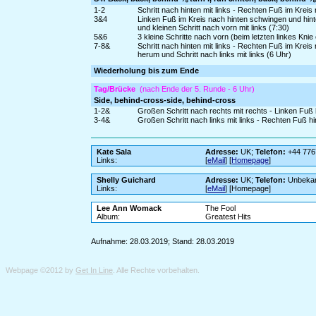
1-2
Schritt nach hinten mit links - Rechten Fuß im Kreis
3&4
Linken Fuß im Kreis nach hinten schwingen und hin
und kleinen Schritt nach vorn mit links (7:30)
5&6
3 kleine Schritte nach vorn (beim letzten linkes Knie 
7-8&
Schritt nach hinten mit links - Rechten Fuß im Krei
herum und Schritt nach links mit links (6 Uhr)
Wiederholung bis zum Ende
Tag/Brücke
(nach Ende der 5. Runde - 6 Uhr)
Side, behind-cross-side, behind-cross
1-2&
Großen Schritt nach rechts mit rechts - Linken Fuß
3-4&
Großen Schritt nach links mit links - Rechten Fuß h
Kate Sala
Adresse:
UK;
Telefon:
+44 776
Links:
[
eMail
] [
Homepage
]
Shelly Guichard
Adresse:
UK;
Telefon:
Unbeka
Links:
[
eMail
] [Homepage]
Lee Ann Womack
The Fool
Album:
Greatest Hits
Aufnahme: 28.03.2019; Stand: 28.03.2019
Webpage ©2012 by
Get In Line
. Alle Rechte vorbehalten.