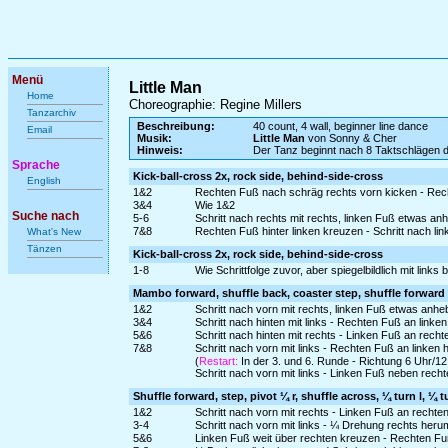
Menü
Little Man
Home
Choreographie: Regine Millers
Tanzarchiv
Beschreibung:
40 count, 4 wall, beginner line dance
Email
Musik:
Little Man
von Sonny & Cher
Hinweis:
Der Tanz beginnt nach 8 Taktschlägen 
Sprache
Kick-ball-cross 2x, rock side, behind-side-cross
English
1&2
Rechten Fuß nach schräg rechts vorn kicken - Rech
3&4
Wie 1&2
Suche nach
5-6
Schritt nach rechts mit rechts, linken Fuß etwas a
7&8
Rechten Fuß hinter linken kreuzen - Schritt nach lin
What's New
Tänzen
Kick-ball-cross 2x, rock side, behind-side-cross
1-8
Wie Schrittfolge zuvor, aber spiegelbildlich mit links
Mambo forward, shuffle back, coaster step, shuffle forward
1&2
Schritt nach vorn mit rechts, linken Fuß etwas anhe
3&4
Schritt nach hinten mit links - Rechten Fuß an linken
5&6
Schritt nach hinten mit rechts - Linken Fuß an recht
7&8
Schritt nach vorn mit links - Rechten Fuß an linken 
(
Restart:
In der 3. und 6. Runde - Richtung 6 Uhr/12
Schritt nach vorn mit links - Linken Fuß neben rech
Shuffle forward, step, pivot ¼ r, shuffle across, ¼ turn l, ¼ t
1&2
Schritt nach vorn mit rechts - Linken Fuß an rechte
3-4
Schritt nach vorn mit links - ¼ Drehung rechts heru
5&6
Linken Fuß weit über rechten kreuzen - Rechten Fu