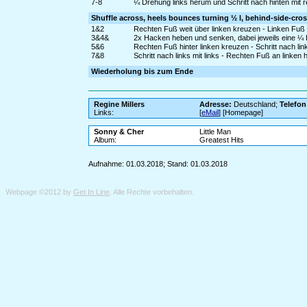
7-8
¼ Drehung links herum und Schritt nach hinten mit re
Shuffle across, heels bounces turning ½ l, behind-side-cros
1&2
Rechten Fuß weit über linken kreuzen - Linken Fuß
3&4&
2x Hacken heben und senken, dabei jeweils eine ¼ 
5&6
Rechten Fuß hinter linken kreuzen - Schritt nach lin
7&8
Schritt nach links mit links - Rechten Fuß an linke
Wiederholung bis zum Ende
Regine Millers
Adresse:
Deutschland;
Telefon
Links:
[
eMail
] [Homepage]
Sonny & Cher
Little Man
Album:
Greatest Hits
Aufnahme: 01.03.2018; Stand: 01.03.2018
Webpage ©2012 by
Get In Line
. Alle Rechte vorbehalten.