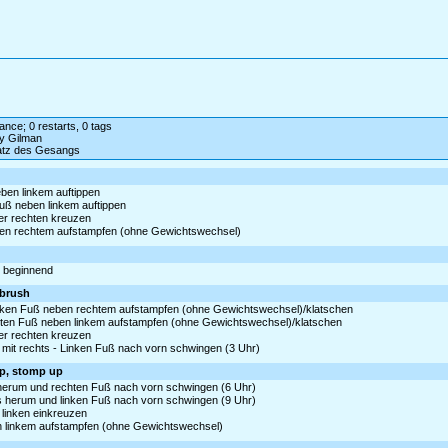
dance; 0 restarts, 0 tags
ly Gilman
satz des Gesangs
ben linkem auftippen
uß neben linkem auftippen
ter rechten kreuzen
neben rechtem aufstampfen (ohne Gewichtswechsel)
ks beginnend
 brush
 Linken Fuß neben rechtem aufstampfen (ohne Gewichtswechsel)/klatschen
Rechten Fuß neben linkem aufstampfen (ohne Gewichtswechsel)/klatschen
ter rechten kreuzen
mit rechts - Linken Fuß nach vorn schwingen (3 Uhr)
tep, stomp up
s herum und rechten Fuß nach vorn schwingen (6 Uhr)
ts herum und linken Fuß nach vorn schwingen (9 Uhr)
r linken einkreuzen
en linkem aufstampfen (ohne Gewichtswechsel)