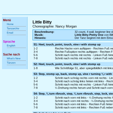
Menü
Little Bitty
Home
Choreographie: Nancy Morgan
Tanzarchiv
Beschreibung:
32 count, 4 wall, beginner line 
Email
Musik:
Little Bitty Pretty One
von Bil
Hinweis:
Der Tanz beginnt mit dem Ein
Sprache
S1: Heel, touch, point, touch, vine r with stomp up
English
1-2
Rechte Hacke vorn auftippen - Rechten Fuß ne
3-4
Rechte Fußspitze rechts auftippen - Rechten F
Suche nach
5-6
Schritt nach rechts mit rechts - Linken Fuß hin
7-8
Schritt nach rechts mit rechts - Linken Fuß 
What's New
Tänzen
S2: Heel, touch, point, touch, vine l with stomp up
1-8
Wie Schrittfolge S1, aber spiegelbildlich mit lin
S3: Step, stomp up, back, stomp up, vine r turning ¼ r with
1-2
Schritt nach schräg rechts vorn mit rechts -
3-4
Schritt nach schräg links hinten mit links - 
5-6
Schritt nach rechts mit rechts - Linken Fuß hin
7-8
¼ Drehung rechts herum und Schritt nach vorn 
S4: Step, ¼ turn r/brush, step, ¼ turn r/brush, step, lock, s
1-2
Schritt nach vorn mit links - ¼ Drehung recht
3-4
Schritt nach vorn mit rechts - ¼ Drehung rech
5-6
Schritt nach vorn mit links - Rechten Fuß hinte
7-8
Schritt nach vorn mit links - Rechten Fuß neb