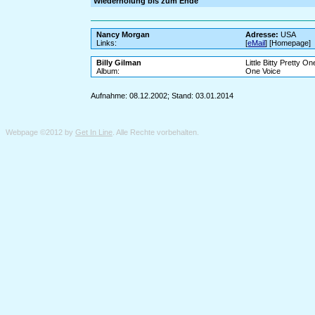
Wiederholung bis zum Ende
Nancy Morgan
Adresse:
USA
Links:
[
eMail
] [Homepage]
Billy Gilman
Little Bitty Pretty On
Album:
One Voice
Aufnahme: 08.12.2002; Stand: 03.01.2014
Webpage ©2012 by
Get In Line
. Alle Rechte vorbehalten.