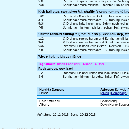
5-6
Rechte Fußspitze hinten auftippen - ½ Drehung
7&8
Schritt nach vorn mit links - Rechten Fuß an li
Kick-ball-step, step, pivot ½ l, shuffle forward turning ½ l, 
1&2
Rechten Fuß nach vorn kicken - Rechten Fuß an
3-4
Schritt nach vorn mit rechts - ½ Drehung links
5&6
¼ Drehung links herum und Schritt nach rechts 
7-8
Schritt nach hinten mit links, rechten Fuß etw
Shuffle forward turning ½ r, ½ turn r, step, kick-ball-step, ste
1&2
¼ Drehung rechts herum und Schritt nach links 
3-4
½ Drehung rechts herum und Schritt nach vorn mi
5&6
Rechten Fuß nach vorn kicken - Rechten Fuß an
7-8
Schritt nach vorn mit rechts - ½ Drehung links
Wiederholung bis zum Ende
Tag/Brücke
(nach Ende der 5. Runde - 6 Uhr)
Rock across, rock back
1-2
Rechten Fuß über linken kreuzen, linken Fuß 
3-4
Schritt nach hinten mit rechts, linken Fuß etw
Namida Dancers
Adresse:
Schweiz;
Links:
[
eMail
] [
Homepage
]
Cole Swindell
Boomerang
Album:
Down Home Session
Aufnahme: 20.12.2016; Stand: 20.12.2016