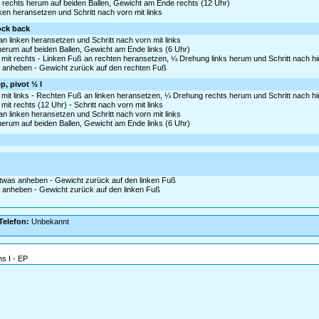
 rechts herum auf beiden Ballen, Gewicht am Ende rechts (12 Uhr)
nken heransetzen und Schritt nach vorn mit links
rock back
 linken heransetzen und Schritt nach vorn mit links
 herum auf beiden Ballen, Gewicht am Ende links (6 Uhr)
mit rechts - Linken Fuß an rechten heransetzen, ¼ Drehung links herum und Schritt nach hin
as anheben - Gewicht zurück auf den rechten Fuß
p, pivot ½ l
mit links - Rechten Fuß an linken heransetzen, ¼ Drehung rechts herum und Schritt nach hin
t rechts (12 Uhr) - Schritt nach vorn mit links
 linken heransetzen und Schritt nach vorn mit links
 herum auf beiden Ballen, Gewicht am Ende links (6 Uhr)
etwas anheben - Gewicht zurück auf den linken Fuß
as anheben - Gewicht zurück auf den linken Fuß
Telefon:
Unbekannt
s I - EP