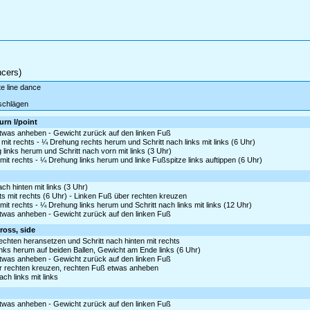
ncers)
te line dance
schlägen
urn l/point
etwas anheben - Gewicht zurück auf den linken Fuß
it rechts - ¼ Drehung rechts herum und Schritt nach links mit links (6 Uhr)
links herum und Schritt nach vorn mit links (3 Uhr)
mit rechts - ¼ Drehung links herum und linke Fußspitze links auftippen (6 Uhr)
h hinten mit links (3 Uhr)
s mit rechts (6 Uhr) - Linken Fuß über rechten kreuzen
it rechts - ¼ Drehung links herum und Schritt nach links mit links (12 Uhr)
etwas anheben - Gewicht zurück auf den linken Fuß
cross, side
rechten heransetzen und Schritt nach hinten mit rechts
inks herum auf beiden Ballen, Gewicht am Ende links (6 Uhr)
etwas anheben - Gewicht zurück auf den linken Fuß
ber rechten kreuzen, rechten Fuß etwas anheben
ch links mit links
etwas anheben - Gewicht zurück auf den linken Fuß