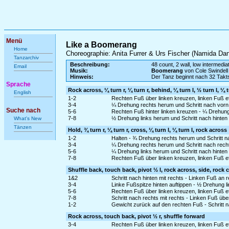
Menü
Like a Boomerang
Home
Choreographie: Anita Furrer & Urs Fischer (Namida Da
Tanzarchiv
Beschreibung:
48 count, 2 wall, low intermedia
Email
Musik:
Boomerang
von Cole Swindell
Hinweis:
Der Tanz beginnt nach 32 Takt
Sprache
Rock across, ¼ turn r, ¼ turn r, behind, ¼ turn l, ½ turn l, ¼ t
English
1-2
Rechten Fuß über linken kreuzen, linken Fuß 
3-4
¼ Drehung rechts herum und Schritt nach vorn m
Suche nach
5-6
Rechten Fuß hinter linken kreuzen - ¼ Drehung 
7-8
½ Drehung links herum und Schritt nach hinten 
What's New
Tänzen
Hold, ¾ turn r, ¼ turn r, cross, ¼ turn l, ¼ turn l, rock across
1-2
Halten - ¾ Drehung rechts herum und Schritt nac
3-4
¼ Drehung rechts herum und Schritt nach recht
5-6
¼ Drehung links herum und Schritt nach hinten m
7-8
Rechten Fuß über linken kreuzen, linken Fuß 
Shuffle back, touch back, pivot ½ l, rock across, side, rock 
1&2
Schritt nach hinten mit rechts - Linken Fuß an 
3-4
Linke Fußspitze hinten auftippen - ½ Drehung l
5-6
Rechten Fuß über linken kreuzen, linken Fuß 
7-8
Schritt nach rechts mit rechts - Linken Fuß ü
1-2
Gewicht zurück auf den rechten Fuß - Schritt na
Rock across, touch back, pivot ½ r, shuffle forward
3-4
Rechten Fuß über linken kreuzen, linken Fuß 