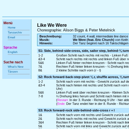
Menü
Like We Were
Home
Choreographie: Alison Biggs & Peter Metelnick
Tanzarchiv
Beschreibung:
32 count, 4 wall, intermediate line dance
Email
Musik:
We Were (feat. Eric Church)
von Keith
Hinweis:
Der Tanz beginnt nach 16 Taktschlägen
Sprache
S1: Side, behind-side-cross, side, sailor step, behind-¼ turn
English
1-2
Großen Schritt nach rechts mit rechts - Linken Fuß
&3-4
Schritt nach rechts mit rechts und linken Fuß über r
Suche nach
5&6
Linken Fuß hinter rechten kreuzen - Schritt nach re
7&
Rechten Fuß hinter linken kreuzen - ¼ Drehung links
What's New
8&
2 kleine Schritte nach vorn (r - l)
Tänzen
S2: Rock forward-back-step-pivot ¼ r, shuffle across, ¼ turn 
1-2
Schritt nach vorn mit rechts - Gewicht zurück auf d
&3-4
Schritt nach hinten mit rechts und Schritt nach vor
Uhr)
5&6
Linken Fuß weit über rechten kreuzen - Kleinen Schr
7-8
¼ Drehung links herum und Schritt nach hinten mit r
(
Restart:
In der 3. Runde - Richtung 9 Uhr - hier a
(
Ende:
Der Tanz endet hier in der 8. Runde - Richtu
S3: Rock forward-rock side-behind-side-cross r + l
1&
Schritt nach vorn mit rechts und Gewicht zurück au
2&
Schritt nach rechts mit rechts und Gewicht zurück a
3&4
Rechten Fuß hinter linken kreuzen - Schritt nach lin
5&
Schritt nach vorn mit links und Gewicht zurück auf