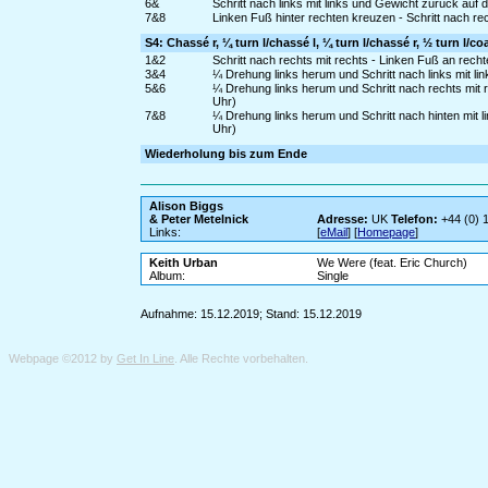
6&
Schritt nach links mit links und Gewicht zurück auf
7&8
Linken Fuß hinter rechten kreuzen - Schritt nach re
S4: Chassé r, ¼ turn l/chassé l, ¼ turn l/chassé r, ½ turn l/co
1&2
Schritt nach rechts mit rechts - Linken Fuß an rech
3&4
¼ Drehung links herum und Schritt nach links mit lin
5&6
¼ Drehung links herum und Schritt nach rechts mit r
Uhr)
7&8
¼ Drehung links herum und Schritt nach hinten mit 
Uhr)
Wiederholung bis zum Ende
Alison Biggs
& Peter Metelnick
Adresse:
UK
Telefon:
+44 (0) 
Links:
[
eMail
] [
Homepage
]
Keith Urban
We Were (feat. Eric Church)
Album:
Single
Aufnahme: 15.12.2019; Stand: 15.12.2019
Webpage ©2012 by
Get In Line
. Alle Rechte vorbehalten.