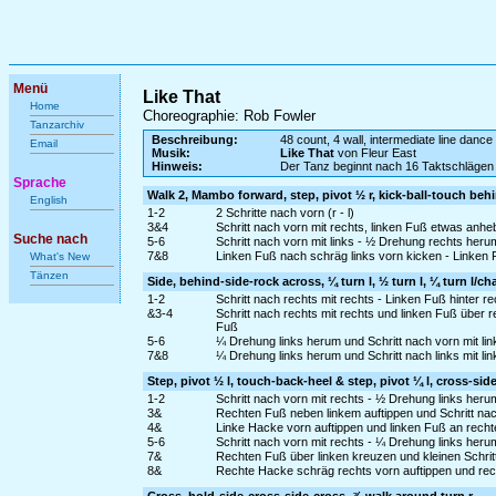
Menü
Like That
Home
Choreographie: Rob Fowler
Tanzarchiv
Beschreibung:
48 count, 4 wall, intermediate line dance
Email
Musik:
Like That
von Fleur East
Hinweis:
Der Tanz beginnt nach 16 Taktschlägen
Sprache
Walk 2, Mambo forward, step, pivot ½ r, kick-ball-touch beh
English
1-2
2 Schritte nach vorn (r - l)
3&4
Schritt nach vorn mit rechts, linken Fuß etwas anh
Suche nach
5-6
Schritt nach vorn mit links - ½ Drehung rechts heru
7&8
Linken Fuß nach schräg links vorn kicken - Linken 
What's New
Tänzen
Side, behind-side-rock across, ¼ turn l, ½ turn l, ¼ turn l/ch
1-2
Schritt nach rechts mit rechts - Linken Fuß hinter r
&3-4
Schritt nach rechts mit rechts und linken Fuß über
Fuß
5-6
¼ Drehung links herum und Schritt nach vorn mit lin
7&8
¼ Drehung links herum und Schritt nach links mit lin
Step, pivot ½ l, touch-back-heel & step, pivot ¼ l, cross-sid
1-2
Schritt nach vorn mit rechts - ½ Drehung links heru
3&
Rechten Fuß neben linkem auftippen und Schritt nac
4&
Linke Hacke vorn auftippen und linken Fuß an rech
5-6
Schritt nach vorn mit rechts - ¼ Drehung links heru
7&
Rechten Fuß über linken kreuzen und kleinen Schritt 
8&
Rechte Hacke schräg rechts vorn auftippen und rec