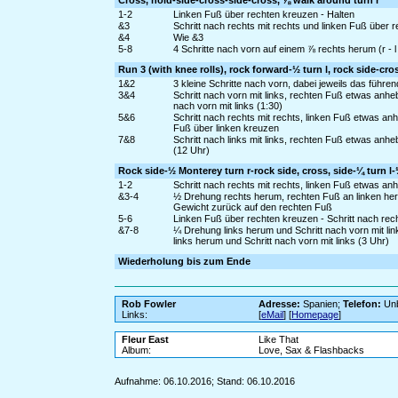
Cross, hold-side-cross-side-cross, ⅞ walk around turn r
1-2
Linken Fuß über rechten kreuzen - Halten
&3
Schritt nach rechts mit rechts und linken Fuß über 
&4
Wie &3
5-8
4 Schritte nach vorn auf einem ⅞ rechts herum (r - l - 
Run 3 (with knee rolls), rock forward-½ turn l, rock side-cro
1&2
3 kleine Schritte nach vorn, dabei jeweils das führend
3&4
Schritt nach vorn mit links, rechten Fuß etwas anh
nach vorn mit links (1:30)
5&6
Schritt nach rechts mit rechts, linken Fuß etwas a
Fuß über linken kreuzen
7&8
Schritt nach links mit links, rechten Fuß etwas an
(12 Uhr)
Rock side-½ Monterey turn r-rock side, cross, side-¼ turn l-½
1-2
Schritt nach rechts mit rechts, linken Fuß etwas a
&3-4
½ Drehung rechts herum, rechten Fuß an linken hera
Gewicht zurück auf den rechten Fuß
5-6
Linken Fuß über rechten kreuzen - Schritt nach rech
&7-8
¼ Drehung links herum und Schritt nach vorn mit li
links herum und Schritt nach vorn mit links (3 Uhr)
Wiederholung bis zum Ende
Rob Fowler
Adresse:
Spanien;
Telefon:
Unb
Links:
[
eMail
] [
Homepage
]
Fleur East
Like That
Album:
Love, Sax & Flashbacks
Aufnahme: 06.10.2016; Stand: 06.10.2016