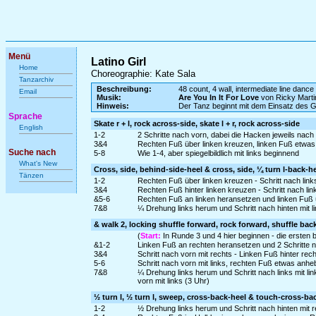
Menü
Latino Girl
Home
Choreographie: Kate Sala
Tanzarchiv
Beschreibung:
48 count, 4 wall, intermediate line dance
Email
Musik:
Are You In It For Love
von Ricky Marti
Hinweis:
Der Tanz beginnt mit dem Einsatz des 
Sprache
Skate r + l, rock across-side, skate l + r, rock across-side
English
1-2
2 Schritte nach vorn, dabei die Hacken jeweils nach i
3&4
Rechten Fuß über linken kreuzen, linken Fuß etwas 
Suche nach
5-8
Wie 1-4, aber spiegelbildlich mit links beginnend
What's New
Cross, side, behind-side-heel & cross, side, ¼ turn l-back-h
Tänzen
1-2
Rechten Fuß über linken kreuzen - Schritt nach links
3&4
Rechten Fuß hinter linken kreuzen - Schritt nach li
&5-6
Rechten Fuß an linken heransetzen und linken Fuß ü
7&8
¼ Drehung links herum und Schritt nach hinten mit li
& walk 2, locking shuffle forward, rock forward, shuffle bac
(
Start:
In Runde 3 und 4 hier beginnen - die ersten b
&1-2
Linken Fuß an rechten heransetzen und 2 Schritte na
3&4
Schritt nach vorn mit rechts - Linken Fuß hinter rec
5-6
Schritt nach vorn mit links, rechten Fuß etwas anh
7&8
¼ Drehung links herum und Schritt nach links mit l
vorn mit links (3 Uhr)
½ turn l, ½ turn l, sweep, cross-back-heel & touch-cross-ba
1-2
½ Drehung links herum und Schritt nach hinten mit r