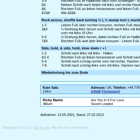
3-4
Rechten Fuß im Halbkreis nach vorn schwingen - R
&5
Kleinen Schritt nach hinten mit links und rechte Hac
&6
Rechten Fuß an linken heransetzen und linken Fuß 
&7&8
Wie &5&6
Rock across, shuffle back turning ½ l, ½ sweep turn l, touch
1-2
Linken Fuß über rechten kreuzen, rechten Fuß etw
3&4
¼ Drehung links herum und Schritt nach links mit l
vorn mit links (9 Uhr)
5-6
½ Drehung links herum, dabei rechten Fuß im Halbkr
7&8
Rechten Fuß weit über linken kreuzen - Linken Fuß
Side, hold, & side, hold, slow skate r + l
1-2
Schritt nach links mit links - Halten
&3-4
Rechten Fuß an linken heransetzen und Schritt nach l
5-6
Schritt nach schräg rechts vorn mit rechts, Hacken
7-8
Schritt nach schräg links vorn mit links, Hacken na
Wiederholung bis zum Ende
Kate Sala
Adresse:
UK;
Telefon:
+44 776
Links:
[
eMail
] [
Homepage
]
Ricky Martin
Are You In It For Love
Album:
Sound Loaded
Aufnahme: 13.05.2001; Stand: 27.02.2013
Webpage ©2012 by
Get In Line
. Alle Rechte vorbehalten.