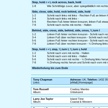
Step, hold r + l, rock across, back, hold
1-8
Wie Schrittfolge zuvor, aber spiegelbildlich mit rech
Side, close, side, hold, rock behind, side, hold
1-2
Schritt nach links mit links - Rechten Fuß an linken
3-4
Schritt nach links mit links -
5-6
Rechten Fuß hinter linken kreuzen, linken Fuß etw
7-8
Schritt nach rechts mit rechts - Halten
Behind, side, cross, side, behind, side, cross, ¼ turn l
1-2
Linken Fuß hinter rechten kreuzen - Schritt nach rec
3-4
Linken Fuß über rechten kreuzen - Schritt nach rech
5-6
Linken Fuß hinter rechten kreuzen - Schritt nach rec
7-8
Linken Fuß über rechten kreuzen - ¼ Drehung links 
Step, hold r + l, step, ¼ turn l, ¼ turn r, hold
1-2
Schritt nach vorn mit rechts - Halten
3-4
Schritt nach vorn mit links - Halten
5-6
Schritt nach vorn mit rechts - ¼ Drehung links her
7-8
¼ Drehung rechts herum und Schritt nach vorn mit r
Wiederholung bis zum Ende
Tony Chapman
Adresse:
UK;
Telefon:
1432 35
Links:
[eMail] [Homepage]
Tom Russell
Cowboy Mambo
Album:
Unbekannt
Larry Joe Taylor
Island Time
Album:
Coastal & Western