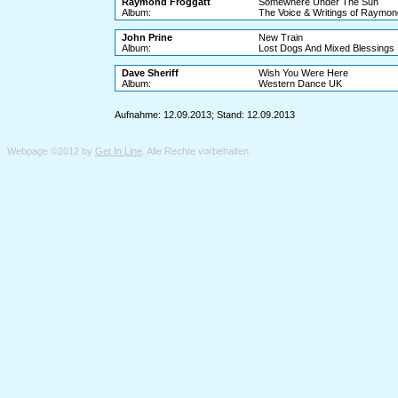
Raymond Froggatt
Somewhere Under The Sun
Album:
The Voice & Writings of Raymon
John Prine
New Train
Album:
Lost Dogs And Mixed Blessings
Dave Sheriff
Wish You Were Here
Album:
Western Dance UK
Aufnahme: 12.09.2013; Stand: 12.09.2013
Webpage ©2012 by
Get In Line
. Alle Rechte vorbehalten.