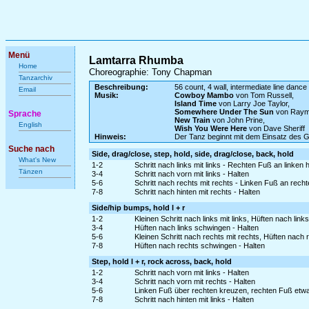
Menü
Lamtarra Rhumba
Home
Choreographie: Tony Chapman
Tanzarchiv
Beschreibung:
56 count, 4 wall, intermediate line dance
Email
Musik:
Cowboy Mambo
von Tom Russell,
Island Time
von Larry Joe Taylor,
Somewhere Under The Sun
von Raymo
Sprache
New Train
von John Prine,
English
Wish You Were Here
von Dave Sheriff
Hinweis:
Der Tanz beginnt mit dem Einsatz des 
Suche nach
Side, drag/close, step, hold, side, drag/close, back, hold
What's New
1-2
Schritt nach links mit links - Rechten Fuß an linke
Tänzen
3-4
Schritt nach vorn mit links - Halten
5-6
Schritt nach rechts mit rechts - Linken Fuß an rec
7-8
Schritt nach hinten mit rechts - Halten
Side/hip bumps, hold l + r
1-2
Kleinen Schritt nach links mit links, Hüften nach li
3-4
Hüften nach links schwingen - Halten
5-6
Kleinen Schritt nach rechts mit rechts, Hüften nach
7-8
Hüften nach rechts schwingen - Halten
Step, hold l + r, rock across, back, hold
1-2
Schritt nach vorn mit links - Halten
3-4
Schritt nach vorn mit rechts - Halten
5-6
Linken Fuß über rechten kreuzen, rechten Fuß etw
7-8
Schritt nach hinten mit links - Halten