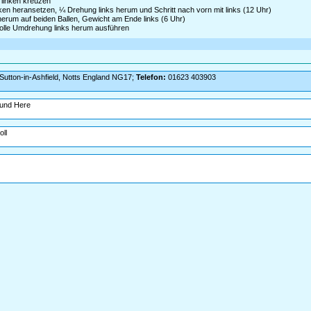
r linken kreuzen
inken heransetzen, ¼ Drehung links herum und Schritt nach vorn mit links (12 Uhr)
 herum auf beiden Ballen, Gewicht am Ende links (6 Uhr)
e volle Umdrehung links herum ausführen
 Sutton-in-Ashfield, Notts England NG17;
Telefon:
01623 403903
ound Here
oll