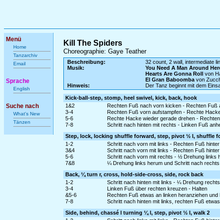
Menü
Kill The Spiders
Home
Choreographie: Gaye Teather
Tanzarchiv
Beschreibung:
32 count, 2 wall, intermediate l
Email
Musik:
You Need A Man Around Her
Hearts Are Gonna Roll
von Ha
El Gran Baboomba
von Zucc
Sprache
Hinweis:
Der Tanz beginnt mit dem Ein
English
Kick-ball-step, stomp, heel swivel, kick, back, hook
Suche nach
1&2
Rechten Fuß nach vorn kicken - Rechten Fuß an
3-4
Rechten Fuß vorn aufstampfen - Rechte Hacke
What's New
5-6
Rechte Hacke wieder gerade drehen - Rechten F
Tänzen
7-8
Schritt nach hinten mit rechts - Linken Fuß a
Step, lock, locking shuffle forward, step, pivot ½ l, shuffle 
1-2
Schritt nach vorn mit links - Rechten Fuß hinte
3&4
Schritt nach vorn mit links - Rechten Fuß hinter
5-6
Schritt nach vorn mit rechts - ½ Drehung links
7&8
¼ Drehung links herum und Schritt nach rechts 
Back, ¼ turn r, cross, hold-side-cross, side, rock back
1-2
Schritt nach hinten mit links - ¼ Drehung recht
3-4
Linken Fuß über rechten kreuzen - Halten
&5-6
Rechten Fuß etwas an linken heranziehen und l
7-8
Schritt nach hinten mit links, rechten Fuß etw
Side, behind, chassé l turning ¼ l, step, pivot ½ l, walk 2