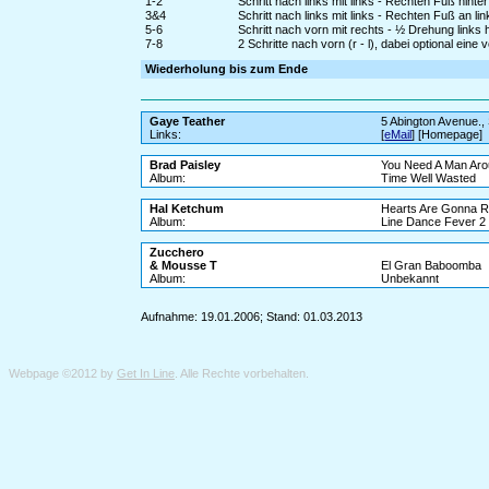
1-2
Schritt nach links mit links - Rechten Fuß hinte
3&4
Schritt nach links mit links - Rechten Fuß an l
5-6
Schritt nach vorn mit rechts - ½ Drehung links
7-8
2 Schritte nach vorn (r - l), dabei optional ein
Wiederholung bis zum Ende
Gaye Teather
5 Abington Avenue.,
Links:
[
eMail
] [Homepage]
Brad Paisley
You Need A Man Ar
Album:
Time Well Wasted
Hal Ketchum
Hearts Are Gonna R
Album:
Line Dance Fever 2
Zucchero
& Mousse T
El Gran Baboomba
Album:
Unbekannt
Aufnahme: 19.01.2006; Stand: 01.03.2013
Webpage ©2012 by
Get In Line
. Alle Rechte vorbehalten.