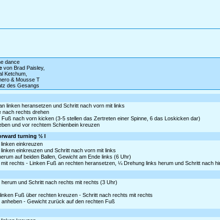
ine dance
e
von Brad Paisley,
l Ketchum,
hero & Mousse T
satz des Gesangs
 linken heransetzen und Schritt nach vorn mit links
 nach rechts drehen
uß nach vorn kicken (3-5 stellen das Zertreten einer Spinne, 6 das Loskicken dar)
nheben und vor rechtem Schienbein kreuzen
forward turning ½ l
r linken einkreuzen
 linken einkreuzen und Schritt nach vorn mit links
 herum auf beiden Ballen, Gewicht am Ende links (6 Uhr)
mit rechts - Linken Fuß an rechten heransetzen, ¼ Drehung links herum und Schritt nach hin
s herum und Schritt nach rechts mit rechts (3 Uhr)
inken Fuß über rechten kreuzen - Schritt nach rechts mit rechts
as anheben - Gewicht zurück auf den rechten Fuß