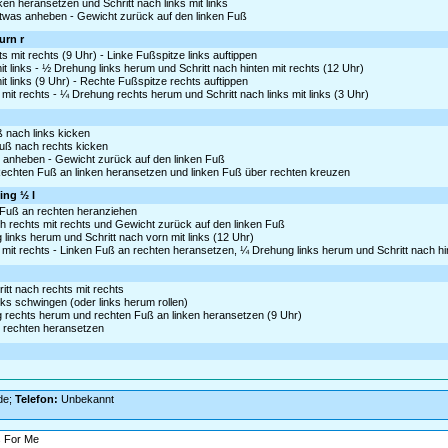
nken heransetzen und Schritt nach links mit links
etwas anheben - Gewicht zurück auf den linken Fuß
turn r
 mit rechts (9 Uhr) - Linke Fußspitze links auftippen
t links - ½ Drehung links herum und Schritt nach hinten mit rechts (12 Uhr)
t links (9 Uhr) - Rechte Fußspitze rechts auftippen
it rechts - ¼ Drehung rechts herum und Schritt nach links mit links (3 Uhr)
 nach links kicken
Fuß nach rechts kicken
as anheben - Gewicht zurück auf den linken Fuß
Rechten Fuß an linken heransetzen und linken Fuß über rechten kreuzen
ing ½ l
n Fuß an rechten heranziehen
ch rechts mit rechts und Gewicht zurück auf den linken Fuß
links herum und Schritt nach vorn mit links (12 Uhr)
mit rechts - Linken Fuß an rechten heransetzen, ¼ Drehung links herum und Schritt nach hin
ritt nach rechts mit rechts
ks schwingen (oder links herum rollen)
g rechts herum und rechten Fuß an linken heransetzen (9 Uhr)
n rechten heransetzen
de;
Telefon:
Unbekannt
s For Me