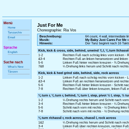
Menü
Just For Me
Home
Choreographie: Ria Vos
Tanzarchiv
Beschreibung:
64 count, 4 wall, intermediate l
Email
Musik:
My Baby Just Cares For Me
v
Hinweis:
Der Tanz beginnt nach 16 Takt
Sprache
Kick, kick & cross, side, behind, unwind ¾ l, ¼ turn l/chassé
English
1-2
Rechten Fuß nach schräg links vorn kicken - 
&3-4
Rechten Fuß an linken heransetzen und linken F
Suche nach
5-6
Linken Fuß hinter rechten kreuzen - ¾ Drehung
7&8
¼ Drehung links herum und Schritt nach rechts 
What's New
Tänzen
Kick, kick & heel grind side, behind, side, rock across
1-2
Linken Fuß nach schräg rechts vorn kicken - L
&3-4
Linken Fuß an rechten heransetzen und rechte H
5-6
Rechten Fuß hinter linken kreuzen - Schritt nach
7-8
Rechten Fuß über linken kreuzen, linken Fuß 
¼ turn r, ¼ turn r, behind, ¼ turn l, step, pivot ½ l, step, ½ tu
1-2
¼ Drehung rechts herum und Schritt nach vorn m
3-4
Rechten Fuß hinter linken kreuzen - ¼ Drehung 
5-6
Schritt nach vorn mit rechts - ½ Drehung links
7-8
Schritt nach vorn mit rechts - ½ Drehung rechts
¼ turn r/chassé r, rock across, chassé l, rock across
1&2
¼ Drehung rechts herum und Schritt nach rechts
3-4
Linken Fuß über rechten kreuzen, rechten Fuß