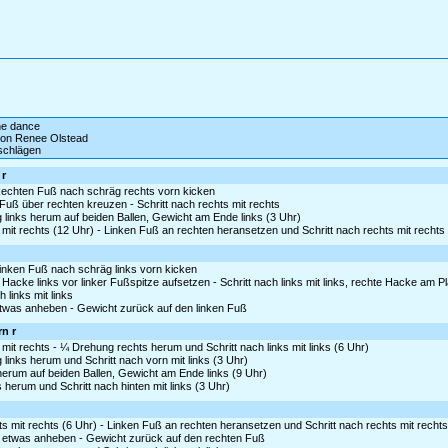
ine dance
on Renee Olstead
schlägen
 r
Rechten Fuß nach schräg rechts vorn kicken
uß über rechten kreuzen - Schritt nach rechts mit rechts
 links herum auf beiden Ballen, Gewicht am Ende links (3 Uhr)
mit rechts (12 Uhr) - Linken Fuß an rechten heransetzen und Schritt nach rechts mit rechts
inken Fuß nach schräg links vorn kicken
acke links vor linker Fußspitze aufsetzen - Schritt nach links mit links, rechte Hacke am P
 links mit links
etwas anheben - Gewicht zurück auf den linken Fuß
rn r
it rechts - ¼ Drehung rechts herum und Schritt nach links mit links (6 Uhr)
links herum und Schritt nach vorn mit links (3 Uhr)
 herum auf beiden Ballen, Gewicht am Ende links (9 Uhr)
 herum und Schritt nach hinten mit links (3 Uhr)
 mit rechts (6 Uhr) - Linken Fuß an rechten heransetzen und Schritt nach rechts mit rechts
 etwas anheben - Gewicht zurück auf den rechten Fuß