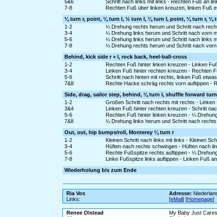
5&6
Schritt nach links mit links - Rechten Fuß an li
7-8
Rechten Fuß über linken kreuzen, linken Fuß 
¼ turn r, point, ¼ turn l, ½ turn l, ¼ turn l, point, ¼ turn r, ¼ 
1-2
¼ Drehung rechts herum und Schritt nach rechts
3-4
¼ Drehung links herum und Schritt nach vorn mi
5-6
¼ Drehung links herum und Schritt nach links mi
7-8
¼ Drehung rechts herum und Schritt nach vorn m
Behind, kick side r + l, rock back, heel-ball-cross
1-2
Rechten Fuß hinter linken kreuzen - Linken Fuß
3-4
Linken Fuß hinter rechten kreuzen - Rechten 
5-6
Schritt nach hinten mit rechts, linken Fuß etw
7&8
Rechte Hacke schräg rechts vorn auftippen - 
Side, drag, sailor step, behind, ¼ turn l, shuffle forward turn
1-2
Großen Schritt nach rechts mit rechts - Linke
3&4
Linken Fuß hinter rechten kreuzen - Schritt na
5-6
Rechten Fuß hinter linken kreuzen - ¼ Drehung 
7&8
¼ Drehung links herum und Schritt nach rechts 
Out, out, hip bumps/roll, Monterey ¼ turn r
1-2
Kleinen Schritt nach links mit links - Kleinen Sch
3-4
Hüften nach rechts schwingen - Hüften nach lin
5-6
Rechte Fußspitze rechts auftippen - ¼ Drehun
7-8
Linke Fußspitze links auftippen - Linken Fuß a
Wiederholung bis zum Ende
Ria Vos
Adresse:
Niederlan
Links:
[
eMail
] [
Homepage
]
Renee Olstead
My Baby Just Care