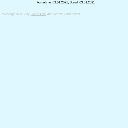
Aufnahme: 03.01.2021; Stand: 03.01.2021
Webpage ©2012 by
Get In Line
. Alle Rechte vorbehalten.