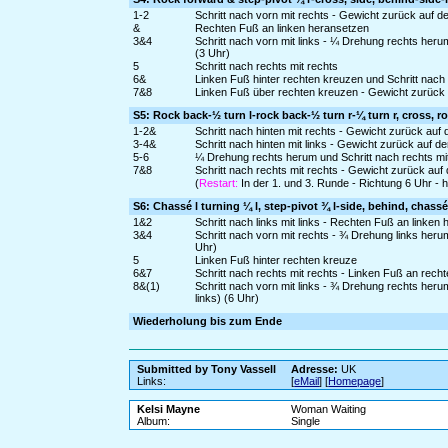
1-2
Schritt nach vorn mit rechts - Gewicht zurück auf d
&
Rechten Fuß an linken heransetzen
3&4
Schritt nach vorn mit links - ¼ Drehung rechts her
(3 Uhr)
5
Schritt nach rechts mit rechts
6&
Linken Fuß hinter rechten kreuzen und Schritt nach 
7&8
Linken Fuß über rechten kreuzen - Gewicht zurück a
S5: Rock back-½ turn l-rock back-½ turn r-¼ turn r, cross, r
1-2&
Schritt nach hinten mit rechts - Gewicht zurück auf 
3-4&
Schritt nach hinten mit links - Gewicht zurück auf d
5-6
¼ Drehung rechts herum und Schritt nach rechts mit
7&8
Schritt nach rechts mit rechts - Gewicht zurück auf
(
Restart:
In der 1. und 3. Runde - Richtung 6 Uhr - 
S6: Chassé l turning ¼ l, step-pivot ¾ l-side, behind, chassé 
1&2
Schritt nach links mit links - Rechten Fuß an linken
3&4
Schritt nach vorn mit rechts - ¾ Drehung links herum
Uhr)
5
Linken Fuß hinter rechten kreuze
6&7
Schritt nach rechts mit rechts - Linken Fuß an rec
8&(1)
Schritt nach vorn mit links - ¾ Drehung rechts heru
links) (6 Uhr)
Wiederholung bis zum Ende
Submitted by Tony Vassell
Adresse:
UK
Links:
[
eMail
] [
Homepage
]
Kelsi Mayne
Woman Waiting
Album:
Single