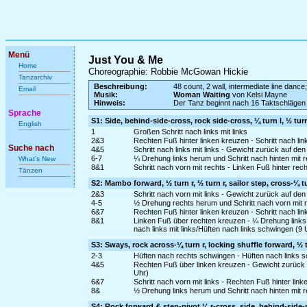
Menü
Just You & Me
Home
Choreographie: Robbie McGowan Hickie
Tanzarchiv
Beschreibung:
48 count, 2 wall, intermediate line dance;
Email
Musik:
Woman Waiting
von Kelsi Mayne
Hinweis:
Der Tanz beginnt nach 16 Taktschlägen
Sprache
S1: Side, behind-side-cross, rock side-cross, ¼ turn l, ½ tur
English
1
Großen Schritt nach links mit links
2&3
Rechten Fuß hinter linken kreuzen - Schritt nach lin
Suche nach
4&5
Schritt nach links mit links - Gewicht zurück auf d
6-7
¼ Drehung links herum und Schritt nach hinten mit r
What's New
8&1
Schritt nach vorn mit rechts - Linken Fuß hinter rec
Tänzen
S2: Mambo forward, ½ turn r, ½ turn r, sailor step, cross-¼ t
2&3
Schritt nach vorn mit links - Gewicht zurück auf den
4-5
½ Drehung rechts herum und Schritt nach vorn mit r
6&7
Rechten Fuß hinter linken kreuzen - Schritt nach li
8&1
Linken Fuß über rechten kreuzen - ¼ Drehung links 
nach links mit links/Hüften nach links schwingen (9 
S3: Sways, rock across-¼ turn r, locking shuffle forward, ½ t
2-3
Hüften nach rechts schwingen - Hüften nach links 
4&5
Rechten Fuß über linken kreuzen - Gewicht zurück a
Uhr)
6&7
Schritt nach vorn mit links - Rechten Fuß hinter link
8&
½ Drehung links herum und Schritt nach hinten mit r
S4: Rock forward & step-pivot ¼ r-cross, side, behind-side-