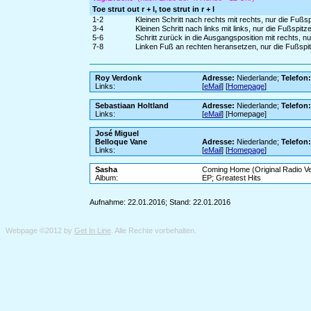
Toe strut out r + l, toe strut in r + l
1-2
Kleinen Schritt nach rechts mit rechts, nur die Fu
3-4
Kleinen Schritt nach links mit links, nur die Fußspi
5-6
Schritt zurück in die Ausgangsposition mit rechts,
7-8
Linken Fuß an rechten heransetzen, nur die Fußspi
Roy Verdonk
Adresse:
Niederlande;
Telefon
Links:
[
eMail
] [
Homepage
]
Sebastiaan Holtland
Adresse:
Niederlande;
Telefon
Links:
[
eMail
] [Homepage]
José Miguel
Belloque Vane
Adresse:
Niederlande;
Telefon
Links:
[
eMail
] [
Homepage
]
Sasha
Coming Home (Original Radio Ve
Album:
EP; Greatest Hits
Aufnahme: 22.01.2016; Stand: 22.01.2016
Webpage ©2012 by
Get In Line
. Alle Rechte vorbehalten.