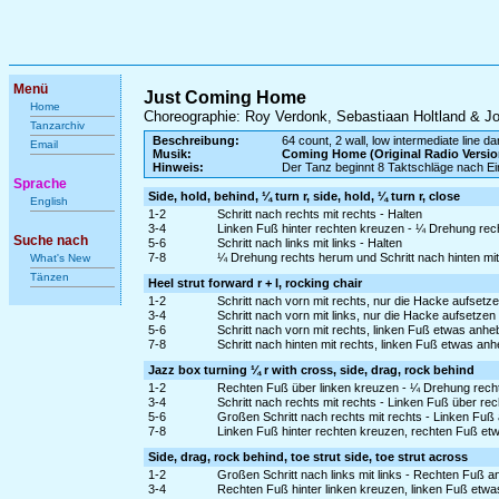
Menü
Just Coming Home
Home
Choreographie: Roy Verdonk, Sebastiaan Holtland & J
Tanzarchiv
Beschreibung:
64 count, 2 wall, low intermediate line d
Email
Musik:
Coming Home (Original Radio Versio
Hinweis:
Der Tanz beginnt 8 Taktschläge nach E
Sprache
Side, hold, behind, ¼ turn r, side, hold, ¼ turn r, close
English
1-2
Schritt nach rechts mit rechts - Halten
3-4
Linken Fuß hinter rechten kreuzen - ¼ Drehung rech
Suche nach
5-6
Schritt nach links mit links - Halten
7-8
¼ Drehung rechts herum und Schritt nach hinten mit
What's New
Tänzen
Heel strut forward r + l, rocking chair
1-2
Schritt nach vorn mit rechts, nur die Hacke aufset
3-4
Schritt nach vorn mit links, nur die Hacke aufsetze
5-6
Schritt nach vorn mit rechts, linken Fuß etwas anh
7-8
Schritt nach hinten mit rechts, linken Fuß etwas an
Jazz box turning ¼ r with cross, side, drag, rock behind
1-2
Rechten Fuß über linken kreuzen - ¼ Drehung rechts
3-4
Schritt nach rechts mit rechts - Linken Fuß über re
5-6
Großen Schritt nach rechts mit rechts - Linken Fuß
7-8
Linken Fuß hinter rechten kreuzen, rechten Fuß et
Side, drag, rock behind, toe strut side, toe strut across
1-2
Großen Schritt nach links mit links - Rechten Fuß a
3-4
Rechten Fuß hinter linken kreuzen, linken Fuß etw