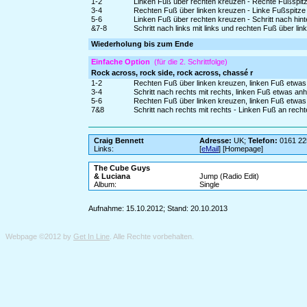
1-2
Linken Fuß über rechten kreuzen - Rechte Fußspitz
3-4
Rechten Fuß über linken kreuzen - Linke Fußspitze 
5-6
Linken Fuß über rechten kreuzen - Schritt nach hint
&7-8
Schritt nach links mit links und rechten Fuß über link
Wiederholung bis zum Ende
Einfache Option
(für die 2. Schrittfolge)
Rock across, rock side, rock across, chassé r
1-2
Rechten Fuß über linken kreuzen, linken Fuß etwas
3-4
Schritt nach rechts mit rechts, linken Fuß etwas a
5-6
Rechten Fuß über linken kreuzen, linken Fuß etwas
7&8
Schritt nach rechts mit rechts - Linken Fuß an rech
Craig Bennett
Adresse:
UK;
Telefon:
0161 22
Links:
[
eMail
] [Homepage]
The Cube Guys
& Luciana
Jump (Radio Edit)
Album:
Single
Aufnahme: 15.10.2012; Stand: 20.10.2013
Webpage ©2012 by
Get In Line
. Alle Rechte vorbehalten.