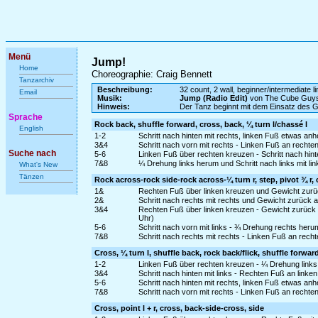
Menü
Jump!
Home
Choreographie: Craig Bennett
Tanzarchiv
Beschreibung:
32 count, 2 wall, beginner/intermediate l
Email
Musik:
Jump (Radio Edit)
von The Cube Guys
Hinweis:
Der Tanz beginnt mit dem Einsatz des 
Sprache
Rock back, shuffle forward, cross, back, ¼ turn l/chassé l
English
1-2
Schritt nach hinten mit rechts, linken Fuß etwas an
3&4
Schritt nach vorn mit rechts - Linken Fuß an rechte
Suche nach
5-6
Linken Fuß über rechten kreuzen - Schritt nach hint
7&8
¼ Drehung links herum und Schritt nach links mit lin
What's New
Tänzen
Rock across-rock side-rock across-¼ turn r, step, pivot ¾ r, 
1&
Rechten Fuß über linken kreuzen und Gewicht zurü
2&
Schritt nach rechts mit rechts und Gewicht zurück a
3&4
Rechten Fuß über linken kreuzen - Gewicht zurück a
Uhr)
5-6
Schritt nach vorn mit links - ¾ Drehung rechts herum
7&8
Schritt nach rechts mit rechts - Linken Fuß an rech
Cross, ¼ turn l, shuffle back, rock back/flick, shuffle forwar
1-2
Linken Fuß über rechten kreuzen - ¼ Drehung links 
3&4
Schritt nach hinten mit links - Rechten Fuß an linken
5-6
Schritt nach hinten mit rechts, linken Fuß etwas a
7&8
Schritt nach vorn mit rechts - Linken Fuß an rechte
Cross, point l + r, cross, back-side-cross, side