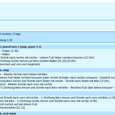
2 restarts, 0 tags
htung 1:30
½ pencil turn r (step, pivot ½ r)
 - Halten (1:30)
 - Halten
chritt nach rechts mit rechts - Linken Fuß hinter rechten kreuzen (12 Uhr)
Drehung rechts herum auf dem rechten Ballen [11-12] (9 Uhr)
abbrechen und von vorn beginnen)
se, step
 - Kleinen Schritt nach hinten mit links
Linken Fuß hinter rechten kreuzen (über rechte Schulter nach rechts schauen) - Gewicht zu
ng links herum und Schritt nach hinten mit rechts - Schritt nach hinten mit links (3 Uhr)
tzen - Kleinen Schritt nach vorn mit rechts
¼ Drehung links herum und Schritt nach links mit links - Rechten Fuß über linken kreuzen' -
 Schritt nach vorn mit rechts - ¼ Drehung links herum und Schritt nach vorn mit links (1:3
orn mit links - ¼ Drehung rechts herum und Schritt nach vorn mit rechts (4:30)
wicht zurück auf den linken Fuß
 heranziehen [11-12]
ck, rock back