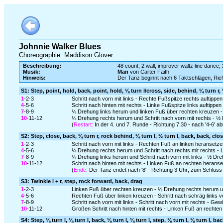
Johnnie Walker Blues
Choreographie: Maddison Glover
Beschreibung:
48 count, 2 wall, improver waltz line dance; 
Musik:
Man
von Carter Faith
Hinweis:
Der Tanz beginnt nach 6 Taktschlägen, Ric
S1: Step, point, hold, back, point, hold, ⅛ turn l/cross, side, behind, ¼ turn r, 
1
-2-3
Schritt nach vorn mit links - Rechte Fußspitze rechts auftippen
4
-5-6
Schritt nach hinten mit rechts - Linke Fußspitze links auftippen
7
-8-9
⅛ Drehung links herum und linken Fuß über rechten kreuzen - S
10
-11-12
¼ Drehung rechts herum und Schritt nach vorn mit rechts - ½ 
(
Restart:
In der 4. und 7. Runde - Richtung 7:30 - nach '4-6' 
S2: Step, close, back, ¼ turn r, rock behind, ¼ turn l, ½ turn l, back, back, clo
1
-2-3
Schritt nach vorn mit links - Rechten Fuß an linken heransetzen
4
-5-6
¼ Drehung rechts herum und Schritt nach rechts mit rechts - 
7
-8-9
¼ Drehung links herum und Schritt nach vorn mit links - ½ Drehu
10
-11-12
Schritt nach hinten mit rechts - Linken Fuß an rechten heranse
(
Ende:
Der Tanz endet nach '8' - Richtung 3 Uhr; zum Schluss '
S3: Twinkle l + r, step, rock forward, back, drag
1
-2-3
Linken Fuß über rechten kreuzen - ⅛ Drehung rechts herum und
4
-5-6
Rechten Fuß über linken kreuzen - Schritt nach schräg links v
7
-8-9
Schritt nach vorn mit links - Schritt nach vorn mit rechts - Ge
10
-11-12
Großen Schritt nach hinten mit rechts - Linken Fuß an rechten
S4: Step, ⅛ turn l, ⅛ turn l, back, ⅛ turn l, ⅛ turn l, step, ⅛ turn l, ⅛ turn l, ba