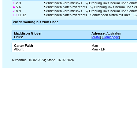
1
-2-3
Schritt nach vorn mit links - ⅛ Drehung links herum und Schritt
4
-5-6
Schritt nach hinten mit rechts - ⅛ Drehung links herum und Schr
7
-8-9
Schritt nach vorn mit links - ⅛ Drehung links herum und Schritt
10
-11-12
Schritt nach hinten mit rechts - Schritt nach hinten mit links 
Wiederholung bis zum Ende
Maddison Glover
Adresse:
Australien
Links:
[
eMail
] [
Homepage
]
Carter Faith
Man
Album:
Man - EP
Aufnahme: 16.02.2024; Stand: 16.02.2024