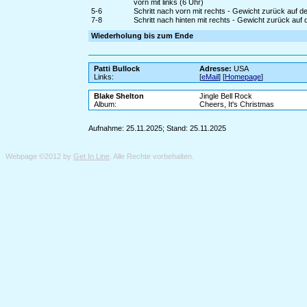
vorn mit links (6 Uhr)
5-6
Schritt nach vorn mit rechts - Gewicht zurück auf d
7-8
Schritt nach hinten mit rechts - Gewicht zurück auf 
Wiederholung bis zum Ende
Patti Bullock
Adresse:
USA
Links:
[
eMail
] [
Homepage
]
Blake Shelton
Jingle Bell Rock
Album:
Cheers, It's Christmas
Aufnahme: 25.11.2025; Stand: 25.11.2025
Webpage ©2012 by
Get In Line
. Alle Rechte vorbehalten.