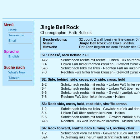
Menü
Jingle Bell Rock
Home
Choreographie: Patti Bullock
Tanzarchiv
Beschreibung:
32 count, 2 wall, beginner line dance; 0 r
Email
Musik:
Jingle Bell Rock
von Blake Shelton
Hinweis:
Der Tanz beginnt mit dem Einsatz des 
Sprache
S1: Chassé, rock behind r + l
English
1&2
Schritt nach rechts mit rechts - Linken Fuß an rech
3-4
Linken Fuß hinter rechten kreuzen - Gewicht zurüc
Suche nach
5&6
Schritt nach links mit links - Rechten Fuß an linken 
7-8
Rechten Fuß hinter linken kreuzen - Gewicht zurück
What's New
Tänzen
S2: Side, behind, side, cross, rock side, cross, hold
1-2
Schritt nach rechts mit rechts - Linken Fuß hinter r
3-4
Schritt nach rechts mit rechts - Linken Fuß über re
5-6
Schritt nach rechts mit rechts - Gewicht zurück auf
7-8
Rechten Fuß über linken kreuzen - Halten
S3: Rock side, cross, hold, rock side, shuffle across
1-2
Schritt nach links mit links - Gewicht zurück auf de
3-4
Linken Fuß über rechten kreuzen - Halten
5-6
Schritt nach rechts mit rechts - Gewicht zurück auf
7&8
Rechten Fuß weit über linken kreuzen - Kleinen Schri
S4: Rock forward, shuffle back turning ½ l, rocking chair
1-2
Schritt nach vorn mit links - Gewicht zurück auf de
3&4
¼ Drehung links herum und Schritt nach links mit l