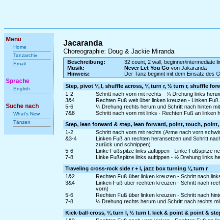
Menü
Jacaranda
Home
Choreographie: Doug & Jackie Miranda
Tanzarchiv
Beschreibung:
32 count, 2 wall, beginner/intermediate l
Email
Musik:
Never Let You Go
von Jakaranda
Hinweis:
Der Tanz beginnt mit dem Einsatz des 
Sprache
Step, pivot ¼ l, shuffle across, ¼ turn r, ½ turn r, shuffle fo
English
1-2
Schritt nach vorn mit rechts - ¼ Drehung links heru
3&4
Rechten Fuß weit über linken kreuzen - Linken Fuß
Suche nach
5-6
¼ Drehung rechts herum und Schritt nach hinten mit
7&8
Schritt nach vorn mit links - Rechten Fuß an linken 
What's New
Tänzen
Step, lean forward & step, lean forward, point, touch, point,
1-2
Schritt nach vorn mit rechts (Arme nach vorn schw
&3-4
Linken Fuß an rechten heransetzen und Schritt nac
zurück und schnippen)
5-6
Linke Fußspitze links auftippen - Linke Fußspitze 
7-8
Linke Fußspitze links auftippen - ½ Drehung links 
Traveling cross-rock side r + l, jazz box turning ¼ turn r
1&2
Rechten Fuß über linken kreuzen - Schritt nach link
3&4
Linken Fuß über rechten kreuzen - Schritt nach rec
vorn)
5-6
Rechten Fuß über linken kreuzen - Schritt nach hinte
7-8
¼ Drehung rechts herum und Schritt nach rechts mit
Kick-ball-cross, ¼ turn l, ½ turn l, kick & point & point & ste