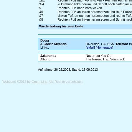
1&2
Rechten Fuß nach vorn kicken - Rechten Fuß an li
3-4
¼ Drehung links herum und Schritt nach hinten mit r
5
Rechten Fuß nach vorn kicken
&6
Rechten Fuß an linken heransetzen und linke Fußspi
&7
Linken Fuß an rechten heransetzen und rechte Fußs
&8
Rechten Fuß an linken heransetzen und Schritt nach
Wiederholung bis zum Ende
Doug
& Jackie Miranda
Riverside, CA, USA;
Telefon:
(9
Links:
[
eMail
] [
Homepage
]
Jakaranda
Never Let You Go
Album:
The Parent Trap Sountrack
Aufnahme: 26.02.2003; Stand: 13.09.2013
Webpage ©2012 by
Get In Line
. Alle Rechte vorbehalten.