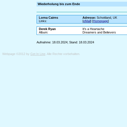
Wiederholung bis zum Ende
Lorna Cairns
Adresse:
Schottland, UK
Links:
[
eMail
] [
Homepage
]
Derek Ryan
It's a Heartache
Album:
Dreamers and Believers
Aufnahme: 18.03.2024; Stand: 18.03.2024
Webpage ©2012 by
Get In Line
. Alle Rechte vorbehalten.