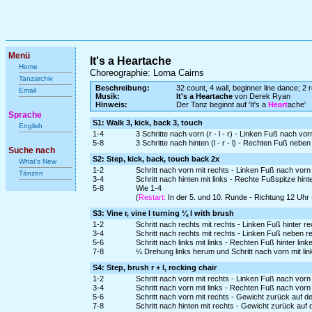
Menü
It's a Heartache
Home
Choreographie: Lorna Cairns
Tanzarchiv
Beschreibung:
32 count, 4 wall, beginner line dance; 2 r
Email
Musik:
It's a Heartache
von Derek Ryan
Hinweis:
Der Tanz beginnt auf 'It's a
Heart
ache'
Sprache
S1: Walk 3, kick, back 3, touch
English
1-4
3 Schritte nach vorn (r - l - r) - Linken Fuß nach vo
5-8
3 Schritte nach hinten (l - r - l) - Rechten Fuß neben
Suche nach
S2: Step, kick, back, touch back 2x
What's New
1-2
Schritt nach vorn mit rechts - Linken Fuß nach vorn
Tänzen
3-4
Schritt nach hinten mit links - Rechte Fußspitze hint
5-8
Wie 1-4
(
Restart:
In der 5. und 10. Runde - Richtung 12 Uhr
S3: Vine r, vine l turning ¼ l with brush
1-2
Schritt nach rechts mit rechts - Linken Fuß hinter r
3-4
Schritt nach rechts mit rechts - Linken Fuß neben r
5-6
Schritt nach links mit links - Rechten Fuß hinter lin
7-8
¼ Drehung links herum und Schritt nach vorn mit li
S4: Step, brush r + l, rocking chair
1-2
Schritt nach vorn mit rechts - Linken Fuß nach vor
3-4
Schritt nach vorn mit links - Rechten Fuß nach vor
5-6
Schritt nach vorn mit rechts - Gewicht zurück auf d
7-8
Schritt nach hinten mit rechts - Gewicht zurück auf 