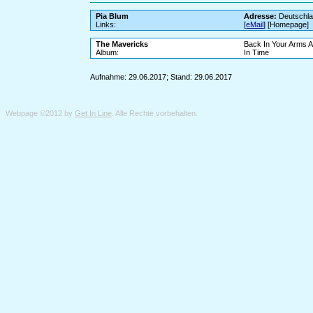
Pia Blum
Adresse:
Deutschl
Links:
[
eMail
] [Homepage]
The Mavericks
Back In Your Arms A
Album:
In Time
Aufnahme: 29.06.2017; Stand: 29.06.2017
Webpage ©2012 by
Get In Line
. Alle Rechte vorbehalten.