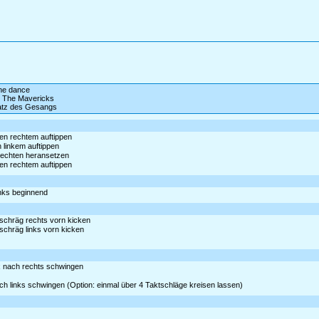
ine dance
 The Mavericks
satz des Gesangs
ben rechtem auftippen
n linkem auftippen
 rechten heransetzen
ben rechtem auftippen
links beginnend
 schräg rechts vorn kicken
 schräg links vorn kicken
2x nach rechts schwingen
ach links schwingen (Option: einmal über 4 Taktschläge kreisen lassen)