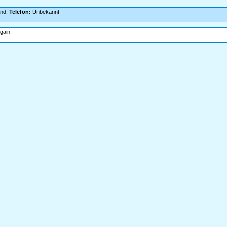
and;
Telefon:
Unbekannt
gain