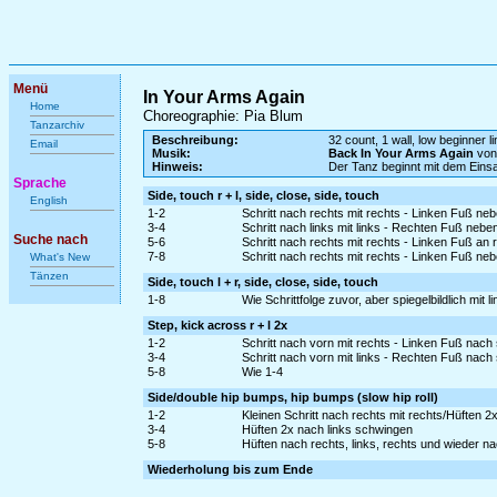
Menü
In Your Arms Again
Home
Choreographie: Pia Blum
Tanzarchiv
Beschreibung:
32 count, 1 wall, low beginner l
Email
Musik:
Back In Your Arms Again
von
Hinweis:
Der Tanz beginnt mit dem Ein
Sprache
Side, touch r + l, side, close, side, touch
English
1-2
Schritt nach rechts mit rechts - Linken Fuß ne
3-4
Schritt nach links mit links - Rechten Fuß nebe
Suche nach
5-6
Schritt nach rechts mit rechts - Linken Fuß an
7-8
Schritt nach rechts mit rechts - Linken Fuß ne
What's New
Tänzen
Side, touch l + r, side, close, side, touch
1-8
Wie Schrittfolge zuvor, aber spiegelbildlich mit 
Step, kick across r + l 2x
1-2
Schritt nach vorn mit rechts - Linken Fuß nach
3-4
Schritt nach vorn mit links - Rechten Fuß nach
5-8
Wie 1-4
Side/double hip bumps, hip bumps (slow hip roll)
1-2
Kleinen Schritt nach rechts mit rechts/Hüften 
3-4
Hüften 2x nach links schwingen
5-8
Hüften nach rechts, links, rechts und wieder n
Wiederholung bis zum Ende