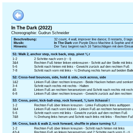
In The Dark (2022)
Choreographie: Gudrun Schneider
Beschreibung:
32 count, 4 wall, improver line dance; 0 restarts, 0 tags
Musik:
In The Dark
von Purple Disco Machine & Sophie and t
Hinweis:
Der Tanz beginnt nach 16 Taktschlägen mit dem Eins
S1: Walk 2, anchor step, rock back, step, pivot ¼ r
1-2
2 Schritte nach vorn (r - l)
3&4
Rechten Fuß hinter linken einkreuzen - Schritt auf der Stelle mit links
5-6
Schritt nach hinten mit links - Gewicht zurück auf den rechten Fuß
7-8
Schritt nach vorn mit links - ¼ Drehung rechts herum auf beiden Bal
S2: Cross-heel bounces, side, hold & side, rock across, side
1&2
Linken Fuß über rechten kreuzen - Beide Hacken heben und senke
3-4
Schritt nach rechts mit rechts - Halten
&5
Linken Fuß an rechten heransetzen und Schritt nach rechts mit rech
6-8
Linken Fuß über rechten kreuzen - Gewicht zurück auf den rechten Fu
S3: Cross, point, kick-ball-step, rock forward, ¼ turn l/chassé l
1-2
Rechten Fuß über linken kreuzen - Linke Fußspitze links auftippen
3&4
Linken Fuß nach vorn kicken - Linken Fuß an rechten heransetzen un
5-6
Schritt nach vorn mit links - Gewicht zurück auf den rechten Fuß
7&8
¼ Drehung links herum und Schritt nach links mit links - Rechten Fuß
S4: Cross, back & walk 2, rock forward, shuffle in place turning ¾ l
1-2
Rechten Fuß über linken kreuzen - Schritt nach hinten mit links
&3-4
Rechten Fuß an linken heransetzen und 2 Schritte nach vorn (l - r)