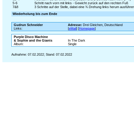
5-6
Schritt nach vorn mit links - Gewicht zurück auf den rechten Fuß
7&8
3 Schritte auf der Stelle, dabei eine ¾ Drehung links herum ausführen (
Wiederholung bis zum Ende
Gudrun Schneider
Adresse:
Drei Gleichen, Deutschland
Links:
[
eMail
] [
Homepage
]
Purple Disco Machine
& Sophie and the Giants
In The Dark
Album:
Single
Aufnahme: 07.02.2022; Stand: 07.02.2022