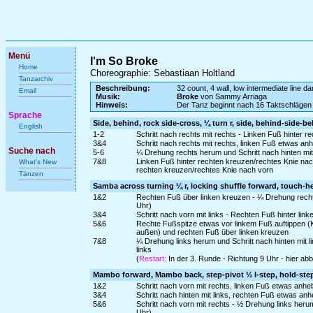
Menü
I'm So Broke
Home
Choreographie: Sebastiaan Holtland
Tanzarchiv
Beschreibung:
32 count, 4 wall, low intermediate line d
Email
Musik:
Broke
von Sammy Arriaga
Hinweis:
Der Tanz beginnt nach 16 Taktschlägen
Sprache
Side, behind, rock side-cross, ¼ turn r, side, behind-side-b
English
1-2
Schritt nach rechts mit rechts - Linken Fuß hinter r
3&4
Schritt nach rechts mit rechts, linken Fuß etwas a
Suche nach
5-6
¼ Drehung rechts herum und Schritt nach hinten mit l
7&8
Linken Fuß hinter rechten kreuzen/rechtes Knie nach 
What's New
rechten kreuzen/rechtes Knie nach vorn
Tänzen
Samba across turning ¼ r, locking shuffle forward, touch-he
1&2
Rechten Fuß über linken kreuzen - ¼ Drehung rechts
Uhr)
3&4
Schritt nach vorn mit links - Rechten Fuß hinter link
5&6
Rechte Fußspitze etwas vor linkem Fuß auftippen (
außen) und rechten Fuß über linken kreuzen
7&8
¼ Drehung links herum und Schritt nach hinten mit l
links
(
Restart:
In der 3. Runde - Richtung 9 Uhr - hier a
Mambo forward, Mambo back, step-pivot ½ l-step, hold-ste
1&2
Schritt nach vorn mit rechts, linken Fuß etwas anhe
3&4
Schritt nach hinten mit links, rechten Fuß etwas an
5&6
Schritt nach vorn mit rechts - ½ Drehung links herum
Uhr)