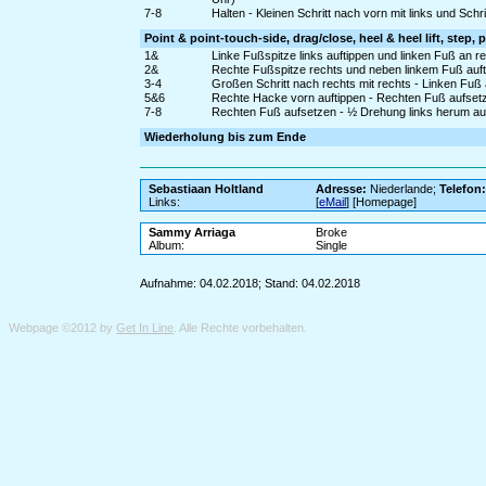
7-8
Halten - Kleinen Schritt nach vorn mit links und Schr
Point & point-touch-side, drag/close, heel & heel lift, step, p
1&
Linke Fußspitze links auftippen und linken Fuß an 
2&
Rechte Fußspitze rechts und neben linkem Fuß auft
3-4
Großen Schritt nach rechts mit rechts - Linken Fuß
5&6
Rechte Hacke vorn auftippen - Rechten Fuß aufse
7-8
Rechten Fuß aufsetzen - ½ Drehung links herum auf
Wiederholung bis zum Ende
Sebastiaan Holtland
Adresse:
Niederlande;
Telefon
Links:
[
eMail
] [Homepage]
Sammy Arriaga
Broke
Album:
Single
Aufnahme: 04.02.2018; Stand: 04.02.2018
Webpage ©2012 by
Get In Line
. Alle Rechte vorbehalten.