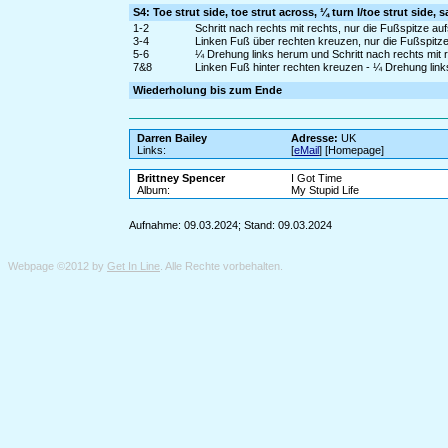
S4: Toe strut side, toe strut across, ¼ turn l/toe strut side, s
1-2
Schritt nach rechts mit rechts, nur die Fußspitze 
3-4
Linken Fuß über rechten kreuzen, nur die Fußspitz
5-6
¼ Drehung links herum und Schritt nach rechts mit 
7&8
Linken Fuß hinter rechten kreuzen - ¼ Drehung links
Wiederholung bis zum Ende
Darren Bailey
Adresse:
UK
Links:
[
eMail
] [Homepage]
Brittney Spencer
I Got Time
Album:
My Stupid Life
Aufnahme: 09.03.2024; Stand: 09.03.2024
Webpage ©2012 by
Get In Line
. Alle Rechte vorbehalten.