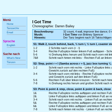
Menü
I Got Time
Home
Choreographie: Darren Bailey
Tanzarchiv
Beschreibung:
32 count, 4 wall, improver line dance; 0 r
Email
Musik:
I Got Time
von Brittney Spencer
Hinweis:
Der Tanz beginnt nach 16 Taktschlägen
Sprache
S1: Walk 2, touch behind, back, ½ turn l, ½ turn l, coaster st
English
1-2
2 Schritte nach vorn (r - l)
3-4
Rechte Fußspitze hinter linkem Fuß auftippen - Schri
Suche nach
5-6
½ Drehung links herum und Schritt nach vorn mit lin
7&8
Schritt nach hinten mit links - Rechten Fuß an linke
What's New
Tänzen
S2: Step, point r + l (Samba across r + l), jazz box turning ¼ 
1-2
Schritt nach vorn mit rechts - Linke Fußspitze links 
Gewicht zurück auf den rechten Fuß)
3-4
Schritt nach vorn mit links - Rechte Fußspitze recht
und Gewicht zurück auf den linken Fuß)
5-6
Rechten Fuß über linken kreuzen - Schritt nach hinte
7-8
¼ Drehung rechts herum und großen Schritt nach re
S3: Point & point & step, close, point & point & back, close
1&
Rechte Fußspitze rechts auftippen und rechten Fuß
2&
Linke Fußspitze links auftippen und linken Fuß an 
3-4
Schritt nach vorn mit rechts - Linken Fuß an recht
5&
Rechte Fußspitze rechts auftippen und rechten Fuß
6&
Linke Fußspitze links auftippen und linken Fuß an 
7-8
Schritt nach hinten mit rechts - Linken Fuß an rech