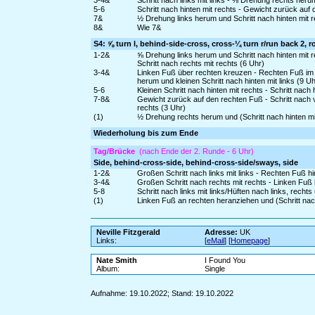
3-4&
Schritt nach links mit links - ⅛ Drehung rechts herum 
5-6
Schritt nach hinten mit rechts - Gewicht zurück auf 
7&
½ Drehung links herum und Schritt nach hinten mit r
8&
Wie 7&
S4: ⅝ turn l, behind-side-cross, cross-¼ turn r/run back 2, r
1-2&
⅝ Drehung links herum und Schritt nach hinten mit 
Schritt nach rechts mit rechts (6 Uhr)
3-4&
Linken Fuß über rechten kreuzen - Rechten Fuß im
herum und kleinen Schritt nach hinten mit links (9 Uh
5-6
Kleinen Schritt nach hinten mit rechts - Schritt nach h
7-8&
Gewicht zurück auf den rechten Fuß - Schritt nach 
rechts (3 Uhr)
(1)
½ Drehung rechts herum und (Schritt nach hinten mit
Wiederholung bis zum Ende
Tag/Brücke
(nach Ende der 2. Runde - 6 Uhr)
Side, behind-cross-side, behind-cross-side/sways, side
1-2&
Großen Schritt nach links mit links - Rechten Fuß h
3-4&
Großen Schritt nach rechts mit rechts - Linken Fuß
5-8
Schritt nach links mit links/Hüften nach links, recht
(1)
Linken Fuß an rechten heranziehen und (Schritt nach
Neville Fitzgerald
Adresse:
UK
Links:
[
eMail
] [
Homepage
]
Nate Smith
I Found You
Album:
Single
Aufnahme: 19.10.2022; Stand: 19.10.2022