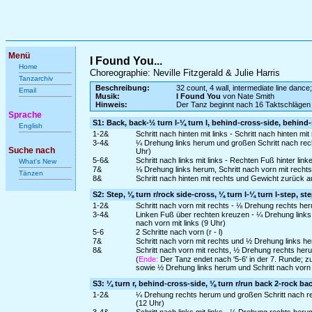
Menü
I Found You...
Home
Choreographie: Neville Fitzgerald & Julie Harris
Tanzarchiv
Beschreibung:
32 count, 4 wall, intermediate line dance;
Email
Musik:
I Found You
von Nate Smith
Hinweis:
Der Tanz beginnt nach 16 Taktschlägen
Sprache
S1: Back, back-½ turn l-¼ turn l, behind-cross-side, behind
English
1-2&
Schritt nach hinten mit links - Schritt nach hinten m
3-4&
¼ Drehung links herum und großen Schritt nach rech
Suche nach
Uhr)
5-6&
Schritt nach links mit links - Rechten Fuß hinter link
What's New
7&
⅛ Drehung links herum, Schritt nach vorn mit recht
Tänzen
8&
Schritt nach hinten mit rechts und Gewicht zurück a
S2: Step, ⅛ turn r/rock side-cross, ¼ turn l-¼ turn l-step, st
1-2&
Schritt nach vorn mit rechts - ⅛ Drehung rechts her
3-4&
Linken Fuß über rechten kreuzen - ¼ Drehung links 
nach vorn mit links (9 Uhr)
5-6
2 Schritte nach vorn (r - l)
7&
Schritt nach vorn mit rechts und ½ Drehung links he
8&
Schritt nach vorn mit rechts, ½ Drehung rechts herum
(
Ende:
Der Tanz endet nach '5-6' in der 7. Runde; zu
sowie ½ Drehung links herum und Schritt nach vorn m
S3: ¼ turn r, behind-cross-side, ⅛ turn r/run back 2-rock back, 
1-2&
¼ Drehung rechts herum und großen Schritt nach rec
(12 Uhr)