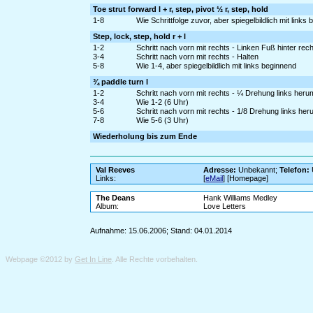
Toe strut forward l + r, step, pivot ½ r, step, hold
1-8
Wie Schrittfolge zuvor, aber spiegelbildlich mit links
Step, lock, step, hold r + l
1-2
Schritt nach vorn mit rechts - Linken Fuß hinter rec
3-4
Schritt nach vorn mit rechts - Halten
5-8
Wie 1-4, aber spiegelbildlich mit links beginnend
¾ paddle turn l
1-2
Schritt nach vorn mit rechts - ¼ Drehung links heru
3-4
Wie 1-2 (6 Uhr)
5-6
Schritt nach vorn mit rechts - 1/8 Drehung links he
7-8
Wie 5-6 (3 Uhr)
Wiederholung bis zum Ende
Val Reeves
Adresse:
Unbekannt;
Telefon:
Links:
[
eMail
] [Homepage]
The Deans
Hank Williams Medley
Album:
Love Letters
Aufnahme: 15.06.2006; Stand: 04.01.2014
Webpage ©2012 by
Get In Line
. Alle Rechte vorbehalten.