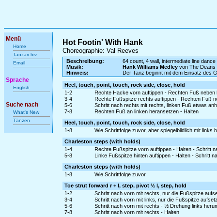
Menü
Hot Footin' With Hank
Home
Choreographie: Val Reeves
Tanzarchiv
Beschreibung:
64 count, 4 wall, intermediate line dance
Email
Musik:
Hank Williams Medley
von The Deans
Hinweis:
Der Tanz beginnt mit dem Einsatz des 
Sprache
Heel, touch, point, touch, rock side, close, hold
English
1-2
Rechte Hacke vorn auftippen - Rechten Fuß neben l
3-4
Rechte Fußspitze rechts auftippen - Rechten Fuß n
Suche nach
5-6
Schritt nach rechts mit rechts, linken Fuß etwas a
7-8
Rechten Fuß an linken heransetzen - Halten
What's New
Tänzen
Heel, touch, point, touch, rock side, close, hold
1-8
Wie Schrittfolge zuvor, aber spiegelbildlich mit links
Charleston steps (with holds)
1-4
Rechte Fußspitze vorn auftippen - Halten - Schritt n
5-8
Linke Fußspitze hinten auftippen - Halten - Schritt na
Charleston steps (with holds)
1-8
Wie Schrittfolge zuvor
Toe strut forward r + l, step, pivot ½ l, step, hold
1-2
Schritt nach vorn mit rechts, nur die Fußspitze au
3-4
Schritt nach vorn mit links, nur die Fußspitze aufs
5-6
Schritt nach vorn mit rechts - ½ Drehung links heru
7-8
Schritt nach vorn mit rechts - Halten