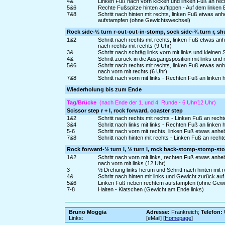
4&
Linken Fuß nach vorn kicken und linken Fuß an rec
5&6
Rechte Fußspitze hinten auftippen - Auf dem linken 
7&8
Schritt nach hinten mit rechts, linken Fuß etwas a
aufstampfen (ohne Gewichtswechsel)
Rock side-½ turn r-out-out-in-stomp, sock side-¾ turn r, sh
1&2
Schritt nach rechts mit rechts, linken Fuß etwas a
nach rechts mit rechts (9 Uhr)
3&
Schritt nach schräg links vorn mit links und kleinen 
4&
Schritt zurück in die Ausgangsposition mit links u
5&6
Schritt nach rechts mit rechts, linken Fuß etwas a
nach vorn mit rechts (6 Uhr)
7&8
Schritt nach vorn mit links - Rechten Fuß an linken 
Wiederholung bis zum Ende
Tag/Brücke
(nach Ende der 1. und 4. Runde - 6 Uhr/12 Uhr)
Scissor step r + l, rock forward, coaster step
1&2
Schritt nach rechts mit rechts - Linken Fuß an rec
3&4
Schritt nach links mit links - Rechten Fuß an linke
5-6
Schritt nach vorn mit rechts, linken Fuß etwas anh
7&8
Schritt nach hinten mit rechts - Linken Fuß an recht
Rock forward-½ turn l, ½ turn l, rock back-stomp-stomp-sto
1&2
Schritt nach vorn mit links, rechten Fuß etwas anh
nach vorn mit links (12 Uhr)
3
½ Drehung links herum und Schritt nach hinten mit r
4&
Schritt nach hinten mit links und Gewicht zurück au
5&6
Linken Fuß neben rechtem aufstampfen (ohne Gewic
7-8
Halten - Klatschen (Gewicht am Ende links)
Bruno Moggia
Adresse:
Frankreich;
Telefon:
Links:
[eMail] [
Homepage
]