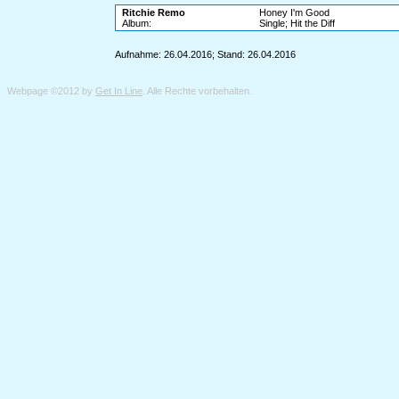
Ritchie Remo
Honey I'm Good
Album:
Single; Hit the Diff
Aufnahme: 26.04.2016; Stand: 26.04.2016
Webpage ©2012 by
Get In Line
. Alle Rechte vorbehalten.