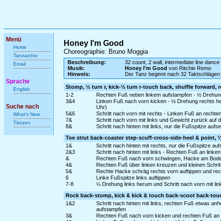
Menü
Honey I'm Good
Home
Choreographie: Bruno Moggia
Tanzarchiv
Beschreibung:
32 count, 2 wall, intermediate line dance
Email
Musik:
Honey I'm Good
von Ritchie Remo
Hinweis:
Der Tanz beginnt nach 32 Taktschlägen
Sprache
Stomp, ½ turn r, kick-½ turn r-touch back, shuffle forward, 
English
1-2
Rechten Fuß neben linkem aufstampfen - ½ Drehung
3&4
Linken Fuß nach vorn kicken - ½ Drehung rechts he
Suche nach
Uhr)
5&6
Schritt nach vorn mit rechts - Linken Fuß an rechte
What's New
7&
Schritt nach vorn mit links und Gewicht zurück auf
Tänzen
8&
Schritt nach hinten mit links, nur die Fußspitze auf
Toe strut back-coaster step-scuff-cross-side-heel & point, ¼ 
1&
Schritt nach hinten mit rechts, nur die Fußspitze a
2&3
Schritt nach hinten mit links - Rechten Fuß an linke
&
Rechten Fuß nach vorn schwingen, Hacke am Boden
4&
Rechten Fuß über linken kreuzen und kleinen Schritt 
5&
Rechte Hacke schräg rechts vorn auftippen und rec
6
Linke Fußspitze links auftippen
7-8
¼ Drehung links herum und Schritt nach vorn mit lin
Rock back-stomp, kick & kick & touch back-scoot back-to
1&2
Schritt nach hinten mit links, rechten Fuß etwas a
aufstampfen
3&
Rechten Fuß nach vorn kicken und rechten Fuß an 