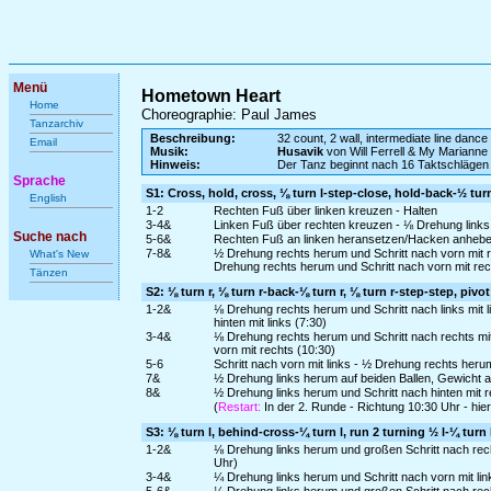
Menü
Hometown Heart
Home
Choreographie: Paul James
Tanzarchiv
Beschreibung:
32 count, 2 wall, intermediate line dance
Email
Musik:
Husavik
von Will Ferrell & My Marianne
Hinweis:
Der Tanz beginnt nach 16 Taktschlägen
Sprache
S1: Cross, hold, cross, ⅛ turn l-step-close, hold-back-½ turn 
English
1-2
Rechten Fuß über linken kreuzen - Halten
3-4&
Linken Fuß über rechten kreuzen - ⅛ Drehung links h
Suche nach
5-6&
Rechten Fuß an linken heransetzen/Hacken anheben -
7-8&
½ Drehung rechts herum und Schritt nach vorn mit r
What's New
Drehung rechts herum und Schritt nach vorn mit rec
Tänzen
S2: ⅛ turn r, ⅛ turn r-back-⅛ turn r, ⅛ turn r-step-step, pivot 
1-2&
⅛ Drehung rechts herum und Schritt nach links mit l
hinten mit links (7:30)
3-4&
⅛ Drehung rechts herum und Schritt nach rechts mit 
vorn mit rechts (10:30)
5-6
Schritt nach vorn mit links - ½ Drehung rechts herum 
7&
½ Drehung links herum auf beiden Ballen, Gewicht a
8&
½ Drehung links herum und Schritt nach hinten mit r
(
Restart:
In der 2. Runde - Richtung 10:30 Uhr - hi
S3: ⅛ turn l, behind-cross-¼ turn l, run 2 turning ½ l-¼ turn
1-2&
⅛ Drehung links herum und großen Schritt nach rech
Uhr)
3-4&
¼ Drehung links herum und Schritt nach vorn mit links