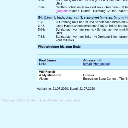
5-6&
¼ Drehung links herum und großen Schritt nach rech
Uhr)
7-8&
Großen Schritt nach links mit links - Rechten Fuß h
(
Restart:
In der 4. Runde - Richtung 12 Uhr - nach 
S4: ¼ turn l, back, drag, run 3, step-pivot ½ r-step, ½ turn l-
1-2
¼ Drehung links herum und Schritt nach hinten mit re
3-4&
Linke Hacke anheben/rechten Fuß an linken heranziehe
5-6&
Schritt nach vorn mit rechts - Schritt nach vorn mi
Uhr)
7-8&
Schritt nach vorn mit links - ½ Drehung links herum
vorn mit links
Wiederholung bis zum Ende
Paul James
Adresse:
UK
Links:
[
eMail
] [
Homepage
]
Will Ferrell
& My Marianne
Husavik
Album:
Eurovision Song Contest: The St
Aufnahme: 21.07.2020; Stand: 21.07.2020
Webpage ©2012 by
Get In Line
. Alle Rechte vorbehalten.