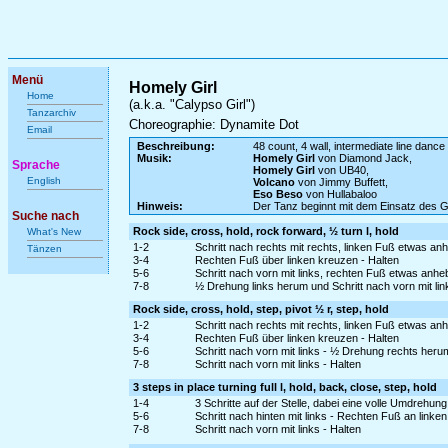
Menü
Homely Girl
Home
(a.k.a. "Calypso Girl")
Tanzarchiv
Choreographie: Dynamite Dot
Email
Beschreibung:
48 count, 4 wall, intermediate line dance
Musik:
Homely Girl
von Diamond Jack,
Sprache
Homely Girl
von UB40,
English
Volcano
von Jimmy Buffett,
Eso Beso
von Hullabaloo
Hinweis:
Der Tanz beginnt mit dem Einsatz des 
Suche nach
Rock side, cross, hold, rock forward, ½ turn l, hold
What's New
1-2
Schritt nach rechts mit rechts, linken Fuß etwas a
Tänzen
3-4
Rechten Fuß über linken kreuzen - Halten
5-6
Schritt nach vorn mit links, rechten Fuß etwas anh
7-8
½ Drehung links herum und Schritt nach vorn mit lin
Rock side, cross, hold, step, pivot ½ r, step, hold
1-2
Schritt nach rechts mit rechts, linken Fuß etwas a
3-4
Rechten Fuß über linken kreuzen - Halten
5-6
Schritt nach vorn mit links - ½ Drehung rechts her
7-8
Schritt nach vorn mit links - Halten
3 steps in place turning full l, hold, back, close, step, hold
1-4
3 Schritte auf der Stelle, dabei eine volle Umdrehung 
5-6
Schritt nach hinten mit links - Rechten Fuß an linke
7-8
Schritt nach vorn mit links - Halten