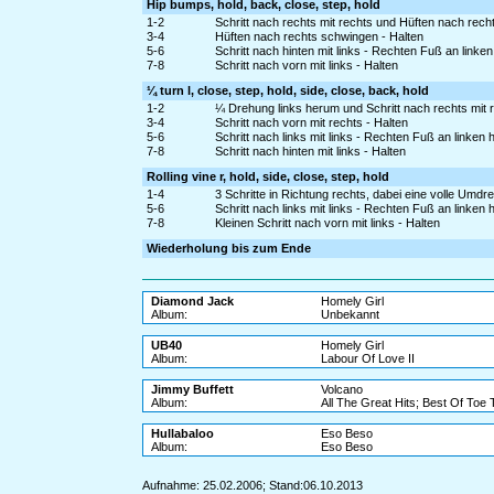
Hip bumps, hold, back, close, step, hold
1-2
Schritt nach rechts mit rechts und Hüften nach rec
3-4
Hüften nach rechts schwingen - Halten
5-6
Schritt nach hinten mit links - Rechten Fuß an linke
7-8
Schritt nach vorn mit links - Halten
¼ turn l, close, step, hold, side, close, back, hold
1-2
¼ Drehung links herum und Schritt nach rechts mit 
3-4
Schritt nach vorn mit rechts - Halten
5-6
Schritt nach links mit links - Rechten Fuß an linken
7-8
Schritt nach hinten mit links - Halten
Rolling vine r, hold, side, close, step, hold
1-4
3 Schritte in Richtung rechts, dabei eine volle Umdre
5-6
Schritt nach links mit links - Rechten Fuß an linken
7-8
Kleinen Schritt nach vorn mit links - Halten
Wiederholung bis zum Ende
Diamond Jack
Homely Girl
Album:
Unbekannt
UB40
Homely Girl
Album:
Labour Of Love II
Jimmy Buffett
Volcano
Album:
All The Great Hits; Best Of Toe 
Hullabaloo
Eso Beso
Album:
Eso Beso
Aufnahme: 25.02.2006; Stand:06.10.2013