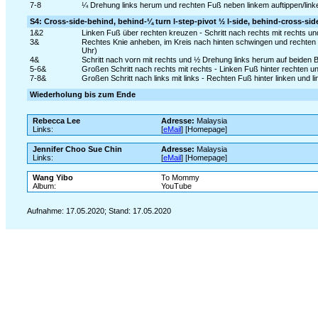
7-8
¼ Drehung links herum und rechten Fuß neben linkem auftippen/link
S4: Cross-side-behind, behind-¼ turn l-step-pivot ½ l-side, behind-cross-sid
1&2
Linken Fuß über rechten kreuzen - Schritt nach rechts mit rechts un
3&
Rechtes Knie anheben, im Kreis nach hinten schwingen und rechten F
Uhr)
4&
Schritt nach vorn mit rechts und ½ Drehung links herum auf beiden B
5-6&
Großen Schritt nach rechts mit rechts - Linken Fuß hinter rechten 
7-8&
Großen Schritt nach links mit links - Rechten Fuß hinter linken und 
Wiederholung bis zum Ende
Rebecca Lee
Adresse:
Malaysia
Links:
[
eMail
] [Homepage]
Jennifer Choo Sue Chin
Adresse:
Malaysia
Links:
[
eMail
] [Homepage]
Wang Yibo
To Mommy
Album:
YouTube
Aufnahme: 17.05.2020; Stand: 17.05.2020