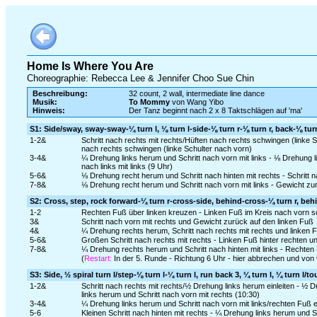
Home Is Where You Are
Choreographie: Rebecca Lee & Jennifer Choo Sue Chin
Beschreibung:
32 count, 2 wall, intermediate line dance
Musik:
To Mommy
von Wang Yibo
Hinweis:
Der Tanz beginnt nach 2 x 8 Taktschlägen auf 'ma'
S1: Side/sway, sway-sway-¼ turn l, ⅛ turn l-side-⅛ turn r-⅛ turn r, back-⅛ tur
1-2&
Schritt nach rechts mit rechts/Hüften nach rechts schwingen (linke 
nach rechts schwingen (linke Schulter nach vorn)
3-4&
¼ Drehung links herum und Schritt nach vorn mit links - ⅛ Drehung 
nach links mit links (9 Uhr)
5-6&
⅛ Drehung recht herum und Schritt nach hinten mit rechts - Schritt n
7-8&
⅛ Drehung recht herum und Schritt nach vorn mit links - Gewicht zur
S2: Cross, step, rock forward-¼ turn r-cross-side, behind-cross-¼ turn r, beh
1-2
Rechten Fuß über linken kreuzen - Linken Fuß im Kreis nach vorn sc
3&
Schritt nach vorn mit rechts und Gewicht zurück auf den linken Fuß
4&
¼ Drehung rechts herum, Schritt nach rechts mit rechts und linken 
5-6&
Großen Schritt nach rechts mit rechts - Linken Fuß hinter rechten 
7-8&
¼ Drehung rechts herum und Schritt nach hinten mit links - Rechten 
(
Restart:
In der 5. Runde - Richtung 6 Uhr - hier abbrechen und von
S3: Side, ½ spiral turn l/step-⅛ turn l-¼ turn l, run back 3, ¼ turn l, ¼ turn l/to
1-2&
Schritt nach rechts mit rechts/½ Drehung links herum einleiten - ½ 
links herum und Schritt nach vorn mit rechts (10:30)
3-4&
¼ Drehung links herum und Schritt nach vorn mit links/rechten Fuß et
5-6
Kleinen Schritt nach hinten mit rechts - ¼ Drehung links herum und Sch