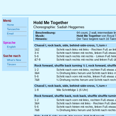
Menü
Hold Me Together
Home
Choreographie: Sadiah Heggernes
Tanzarchiv
Beschreibung:
64 count, 2 wall, intermediate l
Email
Musik:
Hold Me Together
von Royal T
Hinweis:
Der Tanz beginnt nach 16 Takt
Sprache
Chassé l, rock back, side, behind-side-cross, ¼ turn r
English
1&2
Schritt nach links mit links - Rechten Fuß an li
3-4
Schritt nach hinten mit rechts, linken Fuß etw
Suche nach
5-6
Schritt nach rechts mit rechts - Linken Fuß hin
&7-8
Schritt nach rechts mit rechts und linken Fuß 
What's New
Tänzen
Rock forward, shuffle back turning ½ l, rock forward, shuffl
1-2
Schritt nach vorn mit links, rechten Fuß etwa
3&4
¼ Drehung links herum und Schritt nach links m
5-6
Schritt nach vorn mit rechts, linken Fuß etwas
7&8
¼ Drehung rechts herum und Schritt nach recht
Chassé l, rock back, side, behind-side-cross, ¼ turn r
1-8
Wie Schrittfolge 1 (6 Uhr)
Rock forward, shuffle back, rock back, shuffle shuffle turni
1-2
Schritt nach vorn mit links, rechten Fuß etwa
3&4
Schritt nach hinten mit links - Rechten Fuß über
5-6
Schritt nach hinten mit rechts, linken Fuß etw
7&8
¼ Drehung links herum und Schritt nach rechts 