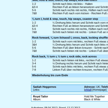
Side, hold & side, touch, hip sways, kick-ball-touch
1-2
Schritt nach links mit links - Halten
&3-4
Rechten Fuß an linken heransetzen und Schritt 
5-6
Schritt nach rechts mit rechts, Hüften nach re
7&8
Rechten Fuß nach vorn kicken - Rechten Fuß a
¼ turn l, hold & step, touch, hip sways, coaster step
1-2
¼ Drehung links herum und Schritt nach vorn mit
&3-4
Rechten Fuß an linken heransetzen und Schritt
5-6
Schritt nach rechts mit rechts, Hüften nach re
7&8
Schritt nach hinten mit rechts - Linken Fuß an 
Rock forward, ¼ turn l/chassé l, cross, back, locking shuffl
1-2
Schritt nach vorn mit links, rechten Fuß etwa
3&4
¼ Drehung links herum und Schritt nach links mi
5-6
Rechten Fuß über linken kreuzen - Schritt nach 
7&8
Schritt nach hinten mit rechts - Linken Fuß übe
Rock back, ½ turn r, ½ turn r, rock side, rock across
1-2
Schritt nach hinten mit links, rechten Fuß etw
3-4
½ Drehung rechts herum und Schritt nach hinten
5-6
Schritt nach links mit links, rechten Fuß etwa
7-8
Linken Fuß über rechten kreuzen, rechten Fuß
Wiederholung bis zum Ende
Sadiah Heggernes
Adresse:
UK;
Telef
Links:
[
eMail
] [Homepage]
Royal Tailor
Hold Me Together
Album:
Black & White
Aufnahme: 09.04.2012; Stand: 12.12.2012