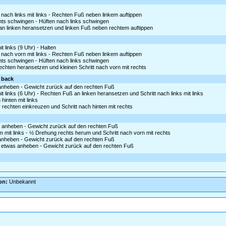
nach links mit links - Rechten Fuß neben linkem auftippen
chts schwingen - Hüften nach links schwingen
n linken heransetzen und linken Fuß neben rechtem auftippen
 links (9 Uhr) - Halten
 nach vorn mit links - Rechten Fuß neben linkem auftippen
chts schwingen - Hüften nach links schwingen
rechten heransetzen und kleinen Schritt nach vorn mit rechts
e back
s anheben - Gewicht zurück auf den rechten Fuß
t links (6 Uhr) - Rechten Fuß an linken heransetzen und Schritt nach links mit links
hinten mit links
r rechten einkreuzen und Schritt nach hinten mit rechts
as anheben - Gewicht zurück auf den rechten Fuß
 mit links - ½ Drehung rechts herum und Schritt nach vorn mit rechts
s anheben - Gewicht zurück auf den rechten Fuß
 etwas anheben - Gewicht zurück auf den rechten Fuß
on:
Unbekannt