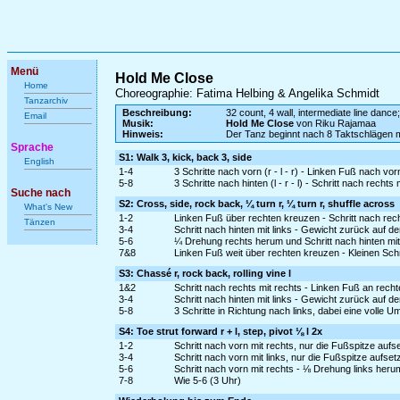
Menü
Hold Me Close
Home
Choreographie: Fatima Helbing & Angelika Schmidt
Tanzarchiv
Beschreibung:
32 count, 4 wall, intermediate line dance;
Email
Musik:
Hold Me Close
von Riku Rajamaa
Hinweis:
Der Tanz beginnt nach 8 Taktschlägen 
Sprache
S1: Walk 3, kick, back 3, side
English
1-4
3 Schritte nach vorn (r - l - r) - Linken Fuß nach vo
5-8
3 Schritte nach hinten (l - r - l) - Schritt nach rechts 
Suche nach
S2: Cross, side, rock back, ¼ turn r, ¼ turn r, shuffle across
What's New
1-2
Linken Fuß über rechten kreuzen - Schritt nach rech
Tänzen
3-4
Schritt nach hinten mit links - Gewicht zurück auf d
5-6
¼ Drehung rechts herum und Schritt nach hinten mit 
7&8
Linken Fuß weit über rechten kreuzen - Kleinen Schr
S3: Chassé r, rock back, rolling vine l
1&2
Schritt nach rechts mit rechts - Linken Fuß an rech
3-4
Schritt nach hinten mit links - Gewicht zurück auf d
5-8
3 Schritte in Richtung nach links, dabei eine volle 
S4: Toe strut forward r + l, step, pivot ⅛ l 2x
1-2
Schritt nach vorn mit rechts, nur die Fußspitze au
3-4
Schritt nach vorn mit links, nur die Fußspitze aufs
5-6
Schritt nach vorn mit rechts - ⅛ Drehung links heru
7-8
Wie 5-6 (3 Uhr)