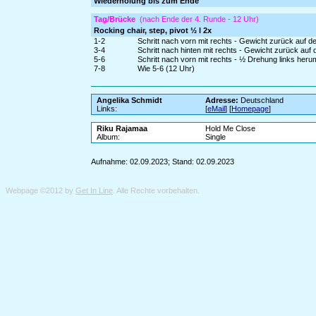
Wiederholung bis zum Ende
Tag/Brücke
(nach Ende der 4. Runde - 12 Uhr)
Rocking chair, step, pivot ½ l 2x
1-2
Schritt nach vorn mit rechts - Gewicht zurück auf d
3-4
Schritt nach hinten mit rechts - Gewicht zurück auf 
5-6
Schritt nach vorn mit rechts - ½ Drehung links heru
7-8
Wie 5-6 (12 Uhr)
Angelika Schmidt
Adresse:
Deutschland
Links:
[
eMail
] [
Homepage
]
Riku Rajamaa
Hold Me Close
Album:
Single
Aufnahme: 02.09.2023; Stand: 02.09.2023
Webpage ©2012 by
Get In Line
. Alle Rechte vorbehalten.