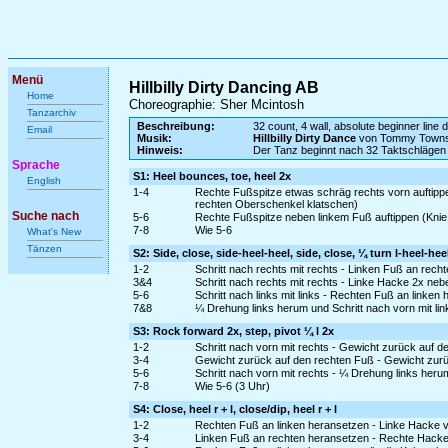
Menü
Hillbilly Dirty Dancing AB
Home
Choreographie: Sher Mcintosh
Tanzarchiv
Beschreibung:
32 count, 4 wall, absolute beginner line 
Email
Musik:
Hillbilly Dirty Dance
von Tommy Town
Hinweis:
Der Tanz beginnt nach 32 Taktschlägen
Sprache
S1: Heel bounces, toe, heel 2x
English
1-4
Rechte Fußspitze etwas schräg rechts vorn auftipp
rechten Oberschenkel klatschen)
Suche nach
5-6
Rechte Fußspitze neben linkem Fuß auftippen (Knie
7-8
Wie 5-6
What's New
Tänzen
S2: Side, close, side-heel-heel, side, close, ¼ turn l-heel-hee
1-2
Schritt nach rechts mit rechts - Linken Fuß an rech
3&4
Schritt nach rechts mit rechts - Linke Hacke 2x ne
5-6
Schritt nach links mit links - Rechten Fuß an linken
7&8
¼ Drehung links herum und Schritt nach vorn mit li
S3: Rock forward 2x, step, pivot ¼ l 2x
1-2
Schritt nach vorn mit rechts - Gewicht zurück auf d
3-4
Gewicht zurück auf den rechten Fuß - Gewicht zurü
5-6
Schritt nach vorn mit rechts - ¼ Drehung links heru
7-8
Wie 5-6 (3 Uhr)
S4: Close, heel r + l, close/dip, heel r + l
1-2
Rechten Fuß an linken heransetzen - Linke Hacke v
3-4
Linken Fuß an rechten heransetzen - Rechte Hacke