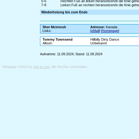
5-6
Rechten Fuß an linken heransetzen/in die Knie gehen
7-8
Linken Fuß an rechten heransetzen/in die Knie gehe
Wiederholung bis zum Ende
Sher Mcintosh
Adresse:
Kanada
Links:
[
eMail
] [
Homepage
]
Tommy Townsend
Hillbilly Dirty Dance
Album:
Unbekannt
Aufnahme: 11.09.2024; Stand: 11.09.2024
Webpage ©2012 by
Get In Line
. Alle Rechte vorbehalten.