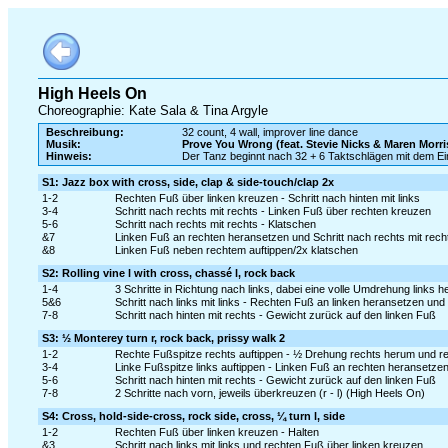
High Heels On
Choreographie: Kate Sala & Tina Argyle
Beschreibung:
32 count, 4 wall, improver line dance
Musik:
Prove You Wrong (feat. Stevie Nicks & Maren Morri
Hinweis:
Der Tanz beginnt nach 32 + 6 Taktschlägen mit dem E
S1: Jazz box with cross, side, clap & side-touch/clap 2x
1-2
Rechten Fuß über linken kreuzen - Schritt nach hinten mit links
3-4
Schritt nach rechts mit rechts - Linken Fuß über rechten kreuzen
5-6
Schritt nach rechts mit rechts - Klatschen
&7
Linken Fuß an rechten heransetzen und Schritt nach rechts mit rech
&8
Linken Fuß neben rechtem auftippen/2x klatschen
S2: Rolling vine l with cross, chassé l, rock back
1-4
3 Schritte in Richtung nach links, dabei eine volle Umdrehung links h
5&6
Schritt nach links mit links - Rechten Fuß an linken heransetzen und S
7-8
Schritt nach hinten mit rechts - Gewicht zurück auf den linken Fuß
S3: ½ Monterey turn r, rock back, prissy walk 2
1-2
Rechte Fußspitze rechts auftippen - ½ Drehung rechts herum und re
3-4
Linke Fußspitze links auftippen - Linken Fuß an rechten heransetze
5-6
Schritt nach hinten mit rechts - Gewicht zurück auf den linken Fuß
7-8
2 Schritte nach vorn, jeweils überkreuzen (r - l) (High Heels On)
S4: Cross, hold-side-cross, rock side, cross, ¼ turn l, side
1-2
Rechten Fuß über linken kreuzen - Halten
&3
Schritt nach links mit links und rechten Fuß über linken kreuzen