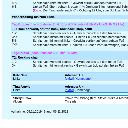
4-5
Schritt nach links mit links - Gewicht zurück auf den rechten Fuß
6-8
Linken Fuß über rechten kreuzen - ¼ Drehung links herum und Schritt 
(
Ende:
Der Tanz endet nach '6' - Richtung 12 Uhr; zum Schluss 'Schri
Wiederholung bis zum Ende
Tag/Brücke
(nach Ende der 2., 4., 5. und 8. Runde - 6 Uhr/12 Uhr/3 Uhr/12 Uhr)
T1: Rock forward, shuffle back, rock back, step, scuff
1-2
Schritt nach vorn mit rechts - Gewicht zurück auf den linken Fuß
3&4
Schritt nach hinten mit rechts - Linken Fuß an rechten heransetzen u
5-6
Schritt nach hinten mit links - Gewicht zurück auf den rechten Fuß
7-8
Schritt nach vorn mit links  Rechten Fuß nach vorn schwingen, Hac
Tag/Brücke
(nach Ende der 6. Runde - 6 Uhr)
T2: Rocking chair
1-2
Schritt nach vorn mit rechts - Gewicht zurück auf den linken Fuß
3-4
Schritt nach hinten mit rechts - Gewicht zurück auf den linken Fuß
Kate Sala
Adresse:
UK
Links:
[
eMail
] [
Homepage
]
Tina Argyle
Adresse:
UK
Links:
[
eMail
] [Homepage]
Sheryl Crow
Prove You Wrong (feat. Stevie Nicks & Maren
Album:
Threads
Aufnahme: 08.11.2019; Stand: 08.11.2019