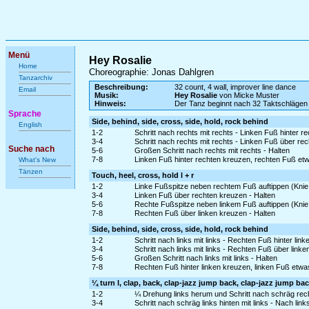
Menü
Hey Rosalie
Home
Choreographie: Jonas Dahlgren
Tanzarchiv
Beschreibung:
32 count, 4 wall, improver line dance
Email
Musik:
Hey Rosalie
von Micke Muster
Hinweis:
Der Tanz beginnt nach 32 Taktschlägen
Sprache
Side, behind, side, cross, side, hold, rock behind
English
1-2
Schritt nach rechts mit rechts - Linken Fuß hinter r
3-4
Schritt nach rechts mit rechts - Linken Fuß über re
Suche nach
5-6
Großen Schritt nach rechts mit rechts - Halten
7-8
Linken Fuß hinter rechten kreuzen, rechten Fuß et
What's New
Tänzen
Touch, heel, cross, hold l + r
1-2
Linke Fußspitze neben rechtem Fuß auftippen (Knie
3-4
Linken Fuß über rechten kreuzen - Halten
5-6
Rechte Fußspitze neben linkem Fuß auftippen (Knie
7-8
Rechten Fuß über linken kreuzen - Halten
Side, behind, side, cross, side, hold, rock behind
1-2
Schritt nach links mit links - Rechten Fuß hinter lin
3-4
Schritt nach links mit links - Rechten Fuß über link
5-6
Großen Schritt nach links mit links - Halten
7-8
Rechten Fuß hinter linken kreuzen, linken Fuß etw
¼ turn l, clap, back, clap-jazz jump back, clap-jazz jump bac
1-2
¼ Drehung links herum und Schritt nach schräg rech
3-4
Schritt nach schräg links hinten mit links - Nach lin