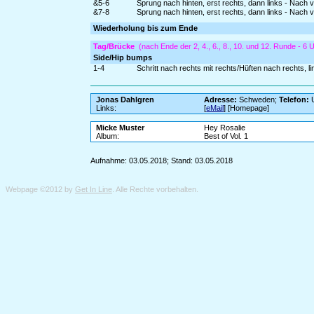
&5-6
Sprung nach hinten, erst rechts, dann links - Nach 
&7-8
Sprung nach hinten, erst rechts, dann links - Nach 
Wiederholung bis zum Ende
Tag/Brücke
(nach Ende der 2, 4., 6., 8., 10. und 12. Runde - 6 
Side/Hip bumps
1-4
Schritt nach rechts mit rechts/Hüften nach rechts, l
Jonas Dahlgren
Adresse:
Schweden;
Telefon:
U
Links:
[
eMail
] [Homepage]
Micke Muster
Hey Rosalie
Album:
Best of Vol. 1
Aufnahme: 03.05.2018; Stand: 03.05.2018
Webpage ©2012 by
Get In Line
. Alle Rechte vorbehalten.