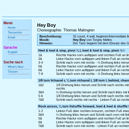
Menü
Hey Boy
Home
Choreographie: Thomas Malmgren
Tanzarchiv
Beschreibung:
32 count, 4 wall, beginner/intermediate l
Email
Musik:
Hey Boy
von Torgny Melins
Hinweis:
Der Tanz beginnt mit dem Einsatz des 
Sprache
Heel & heel & step, pivot ¼ l, heel & heel & step, pivot ½ l
English
1&
Rechte Hacke vorn auftippen und rechten Fuß an li
2&
Linke Hacke vorn auftippen und linken Fuß an rech
Suche nach
3-4
Schritt nach vorn mit rechts - ¼ Drehung links heru
5&
Rechte Hacke vorn auftippen und rechten Fuß an li
What's New
6&
Linke Hacke vorn auftippen und linken Fuß an rech
Tänzen
7-8
Schritt nach vorn mit rechts - ½ Drehung links heru
1/8 turn l/chassé r, ¼ turn r/chassé l, 1/8 turn l, behind, chas
1&2
1/8 Drehung links herum und Schritt nach rechts mit
rechts
3&4
¼ Drehung rechts herum und Schritt nach links mit li
5-6
1/8 Drehung links herum und Schritt nach rechts mit
7&8
Schritt nach rechts mit rechts - Linken Fuß an rech
Rock across, ¼ turn l/shuffle forward, heel & heel & shuffle
1-2
Linken Fuß über rechten kreuzen, rechten Fuß etw
3&4
¼ Drehung links herum und Schritt nach vorn mit lin
5&
Rechte Hacke vorn auftippen und rechten Fuß an li
6&
Linke Hacke vorn auftippen und linken Fuß an rech
7&8
Schritt nach vorn mit rechts - Linken Fuß an rechte