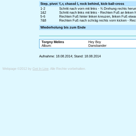
Step, pivot ¾ r, chassé l, rock behind, kick-ball-cross
1-2
Schritt nach vorn mit links - ¾ Drehung rechts heru
1&2
Schritt nach links mit links - Rechten Fuß an linken 
5-6
Rechten Fuß hinter linken kreuzen, linken Fuß etw
7&8
Rechten Fuß nach schräg rechts vorn kicken - Rech
Wiederholung bis zum Ende
Torgny Melins
Hey Boy
Album:
Dansbander
Aufnahme: 18.08.2014; Stand: 18.08.2014
Webpage ©2012 by
Get In Line
. Alle Rechte vorbehalten.