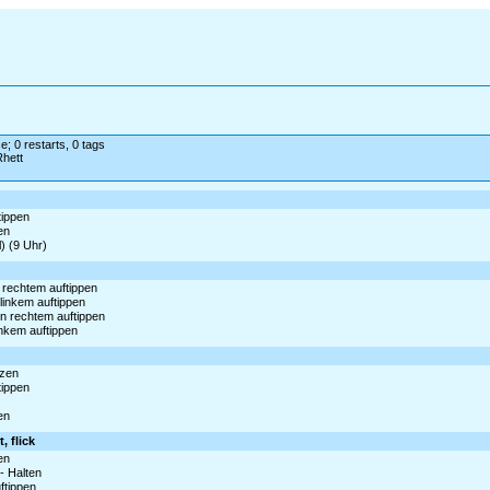
e; 0 restarts, 0 tags
hett
tippen
en
l) (9 Uhr)
 rechtem auftippen
 linkem auftippen
en rechtem auftippen
inkem auftippen
uzen
tippen
en
, flick
en
- Halten
ftippen