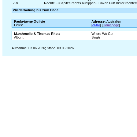
7-8
Rechte Fußspitze rechts auftippen - Linken Fuß hinter rechte
Wiederholung bis zum Ende
Paula-jayne Ogilvie
Adresse:
Australien
Links:
[
eMail
] [
Homepage
]
Marshmello & Thomas Rhett
Where We Go
Album:
Single
Aufnahme: 03.06.2026; Stand: 03.06.2026