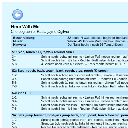
Here With Me
Choreographie: Paula-jayne Ogilvie
Beschreibung:
32 count, 4 wall, absolute beginner line danc
Musik:
Where We Go
von Marshmello & Thomas R
Hinweis:
Der Tanz beginnt nach 16 Taktschlägen
S1: Side, touch r + l, ¾ walk around turn r
3-4
Schritt nach rechts mit rechts - Linken Fuß neben rechtem auf
3-4
Schritt nach links mit links - Rechten Fuß neben linkem auftipp
5-8
4 Schritte nach vorn auf einem ¾ Kreis rechts herum (r - l - r - 
S2: Step, touch, back, touch, back, touch, step, touch (K-steps)
1-2
Schritt nach schräg rechts vorn mit rechts - Linken Fuß neben
3-4
Schritt nach schräg links hinten mit links - Rechten Fuß neben
5-6
Schritt nach schräg rechts hinten mit rechts - Linken Fuß neb
7-8
Schritt nach schräg links vorn mit links - Rechten Fuß neben l
S3: Vine r + l
1-2
Schritt nach rechts mit rechts - Linken Fuß hinter rechten kre
3-4
Schritt nach rechts mit rechts - Linken Fuß neben rechtem auf
5-6
Schritt nach links mit links - Rechten Fuß hinter linken kreuzen
7-8
Schritt nach links mit links - Rechten Fuß neben linkem auftipp
S4: Jazz jump forward, hold-jazz jump back, hold, point, touch forward, point
1-2
Sprung nach schräg rechts vorn, erst rechts, dann links - Halt
3-4
Srung zurück nach schräg links hinten, erst links, dann rechts 
5-6
Rechte Fußspitze rechts auftippen - Rechte Fußspitze vorn au